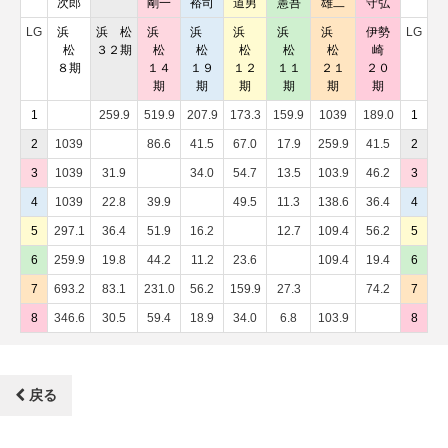
次郎
剛一
裕司
道男
憲吾
雄二
守弘
LG
浜
浜 松
浜
浜
浜
浜
浜
伊勢
LG
松
３２期
松
松
松
松
松
崎
８期
１４
１９
１２
１１
２１
２０
期
期
期
期
期
期
1
259.9
519.9
207.9
173.3
159.9
1039
189.0
1
2
1039
86.6
41.5
67.0
17.9
259.9
41.5
2
3
1039
31.9
34.0
54.7
13.5
103.9
46.2
3
4
1039
22.8
39.9
49.5
11.3
138.6
36.4
4
5
297.1
36.4
51.9
16.2
12.7
109.4
56.2
5
6
259.9
19.8
44.2
11.2
23.6
109.4
19.4
6
7
693.2
83.1
231.0
56.2
159.9
27.3
74.2
7
8
346.6
30.5
59.4
18.9
34.0
6.8
103.9
8
戻る