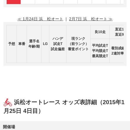
≪ 1月24日 浜 松オート
|
2月7日 浜 松オート ≫
直近10
良10走
直近90
ハンデ
現ランク
選手名
予想
車番
LG
試走T
（前ランク）
平均試走T
年齢/期
着別成績 
試走偏差
審査ポイント
平均競走T
2連対率 
最高競走T
浜松オートレース オッズ表詳細（2015年1
月25日 4日目）
開催場