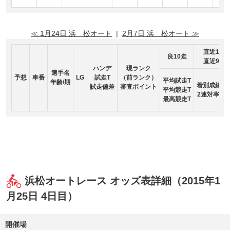
≪ 1月24日 浜 松オート
|
2月7日 浜 松オート ≫
直近10
良10走
直近90
ハンデ
現ランク
選手名
予想
車番
LG
試走T
（前ランク）
平均試走T
年齢/期
着別成績 
試走偏差
審査ポイント
平均競走T
2連対率 
最高競走T
浜松オートレース オッズ表詳細（2015年1
月25日 4日目）
開催場