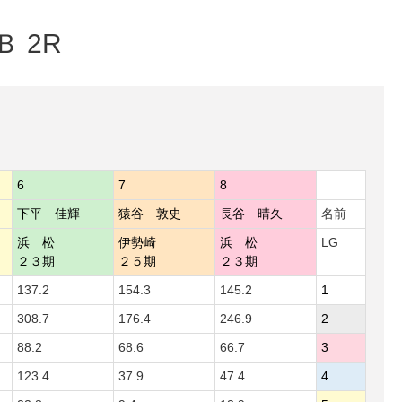
Ｂ 2R
6
7
8
下平 佳輝
猿谷 敦史
長谷 晴久
名前
浜 松
伊勢崎
浜 松
LG
２３期
２５期
２３期
137.2
154.3
145.2
1
308.7
176.4
246.9
2
88.2
68.6
66.7
3
123.4
37.9
47.4
4