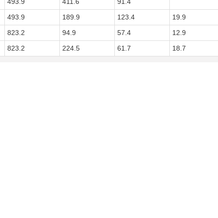
493.9
411.6
91.4
493.9
189.9
123.4
19.9
823.2
94.9
57.4
12.9
823.2
224.5
61.7
18.7