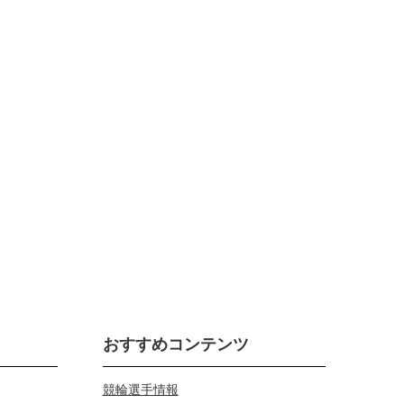
おすすめコンテンツ
競輪選手情報