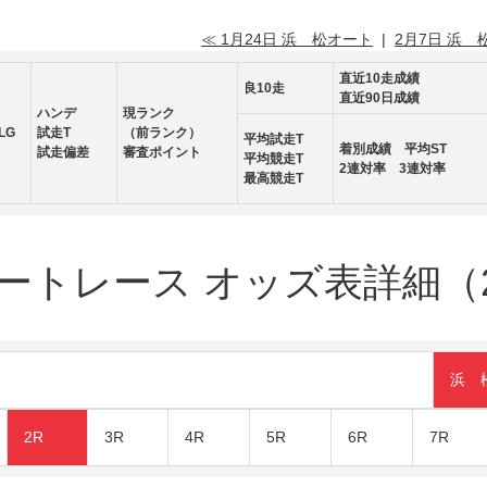
≪ 1月24日 浜 松オート
|
2月7日 浜 
直近10走成績
良10走
直近90日成績
ハンデ
現ランク
LG
試走T
（前ランク）
平均試走T
着別成績 平均ST
試走偏差
審査ポイント
平均競走T
2連対率 3連対率
最高競走T
トレース オッズ表詳細（20
浜 
2R
3R
4R
5R
6R
7R