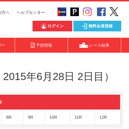
の方へ
ヘルプセンター
ログイン
無料会員登録
ダー
予想情報
レース結果
015年6月28日 2日目）
塚
8R
9R
10R
11R
12R