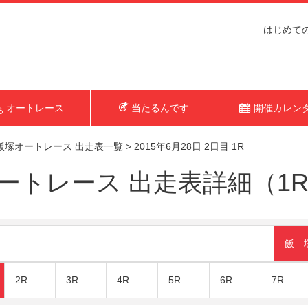
はじめて
オートレース
当たるんです
開催カレン
飯塚オートレース 出走表一覧
>
2015年6月28日 2日目 1R
トレース 出走表詳細（1R 2
飯 
2R
3R
4R
5R
6R
7R