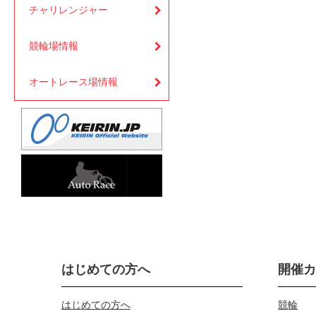
チャリレンジャー
競輪場情報
オートレース場情報
はじめての方へ
開催
はじめての方へ
競輪