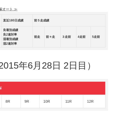
 塚オート ≫
直近180日成績
前５走成績
良着別成績
良2連対率
前走
前々走
３走前
4走前
5走前
湿着別成績
湿2連対率
15年6月28日 2日目）
塚
8R
9R
10R
11R
12R