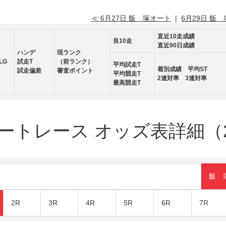
≪ 6月27日 飯 塚オート
|
6月29日 飯
直近10走成績
良10走
直近90日成績
ハンデ
現ランク
LG
試走T
（前ランク）
平均試走T
着別成績 平均ST
試走偏差
審査ポイント
平均競走T
2連対率 3連対率
最高競走T
トレース オッズ表詳細（20
飯 
2R
3R
4R
5R
6R
7R