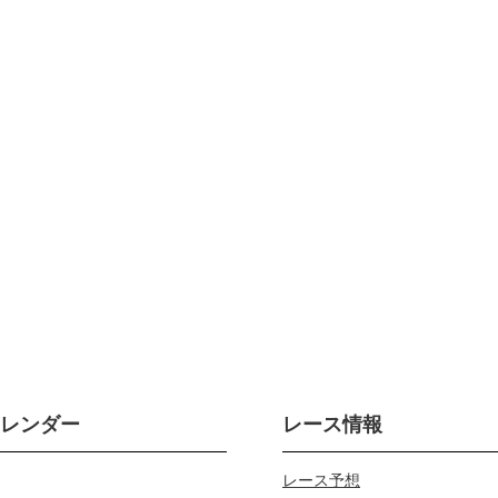
カレンダー
レース情報
レース予想