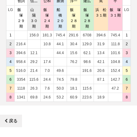
智詞
信二
公和
勝測
淳一
隆広
篤
平
LG
飯
山
飯
船
飯
飯
浜 松
飯 塚
LG
塚
陽
塚
橋
塚
塚
３１期
３１期
２９
３０
２４
２０
２８
２８
期
期
期
期
期
期
1
156.0
181.3
745.4
291.6
6708
394.6
745.4
1
2
216.4
10.8
44.1
30.4
129.0
31.9
111.8
2
3
394.6
12.1
44.4
15.6
62.1
13.4
101.6
3
4
958.4
29.2
17.4
76.2
98.6
42.1
104.8
4
5
516.0
21.4
7.0
49.6
191.6
20.6
152.4
5
6
3354
115.6
24.4
74.5
79.8
87.1
142.7
6
7
1118
26.3
7.6
50.0
18.1
115.6
47.2
7
8
1341
69.8
24.6
53.2
60.9
223.6
18.9
8
戻る