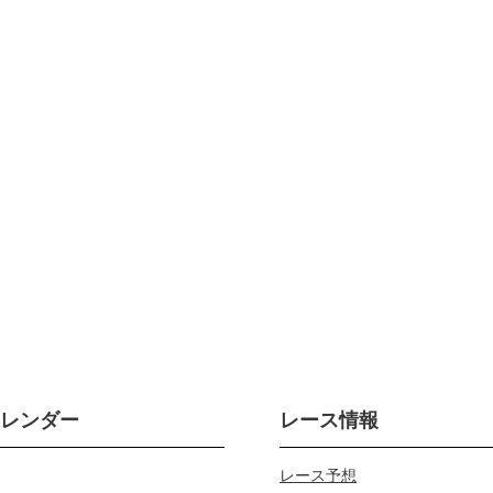
カレンダー
レース情報
レース予想