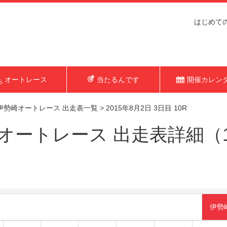
はじめて
オートレース
当たるんです
開催カレン
伊勢崎オートレース 出走表一覧
>
2015年8月2日 3日目 10R
ートレース 出走表詳細（10R
伊勢