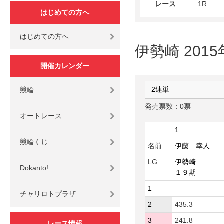
レース
1R
はじめての方へ
はじめての方へ
伊勢崎 201
開催カレンダー
競輪
発売票数：0票
オートレース
1
競輪くじ
名前
伊藤 幸人
LG
伊勢崎
Dokanto!
１９期
1
チャリロトプラザ
2
435.3
3
241.8
レース情報