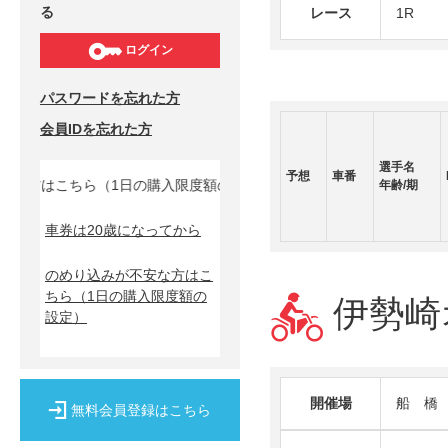
る
レース
1R
ログイン
パスワードを忘れた方
会員IDを忘れた方
選手名
予想
車番
な方はこちら（1日の購入限度額の設定）↓
年齢/期
車券は20歳になってから
のめり込みが不安な方はこ
ちら
（1日の購入限度額の
伊勢崎
設定）
開催場
船 橋
無料会員登録はこちら