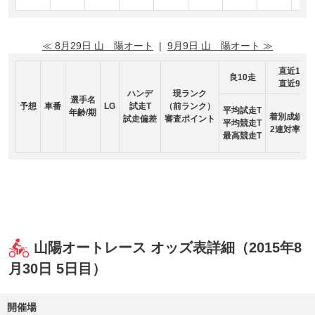
≪ 8月29日 山 陽オート
|
9月9日 山 陽オート ≫
直近10
良10走
直近90
ハンデ
現ランク
選手名
予想
車番
LG
試走T
（前ランク）
平均試走T
年齢/期
着別成績 
試走偏差
審査ポイント
平均競走T
2連対率 
最高競走T
山陽オートレース オッズ表詳細（2015年8
月30日 5日目）
開催場