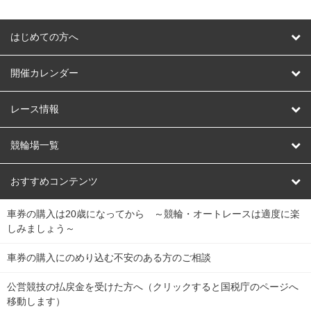
はじめての方へ
はじめての方へ
開催カレンダー
競輪
レース情報
オートレース
レース予想
競輪場一覧
競輪くじ
レース結果
北日本
函館競輪場
青森競輪場
いわき平競輪場
おすすめコンテンツ
車券の購入は20歳になってから ～競輪・オートレースは適度に楽
Dokanto!
キャリーオーバー一覧
関
競輪選手情報
弥彦競輪場
前橋競輪場
取手競輪場
宇都宮競輪場
しみましょう～
東
大宮競輪場
西武園競輪場
京王閣競輪場
立川競輪場
チャリロトプラザ
Perfecta Navi
車券の購入にのめり込む不安のある方のご相談
南
松戸競輪場
千葉競輪場
川崎競輪場
平塚競輪場
公営競技の払戻金を受けた方へ（クリックすると国税庁のページへ
netkeirin
関
移動します）
小田原競輪場
伊東競輪場
静岡競輪場
東