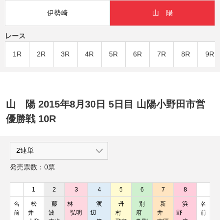
伊勢崎
山 陽
レース
1R
2R
3R
4R
5R
6R
7R
8R
9R
山 陽 2015年8月30日 5日目 山陽小野田市営
優勝戦 10R
発売票数：0票
1
2
3
4
5
6
7
8
名
松
藤
林
渡
丹
別
新
浜
名
前
井
波
弘明
辺
村
府
井
野
前