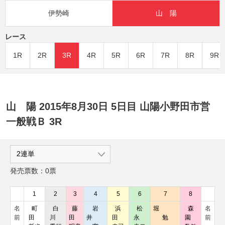
伊勢崎
山 陽
レース
1R
2R
3R
4R
5R
6R
7R
8R
9R
山 陽 2015年8月30日 5日目 山陽小野田市営
一般戦Ｂ 3R
発売票数：0票
1
2
3
4
5
6
7
8
名
町
白
藤
岩
浜
松
堀
森
名
前
田
川
田
井
田
永
勉
園
前