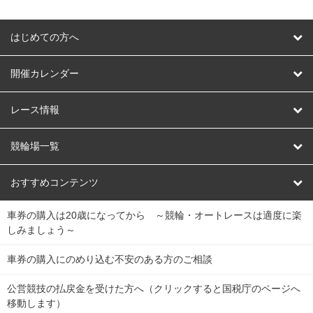
はじめての方へ
はじめての方へ
開催カレンダー
競輪
レース情報
オートレース
レース予想
競輪場一覧
競輪くじ
レース結果
北日本
函館競輪場
青森競輪場
いわき平競輪場
おすすめコンテンツ
車券の購入は20歳になってから ～競輪・オートレースは適度に楽
Dokanto!
キャリーオーバー一覧
関
競輪選手情報
弥彦競輪場
前橋競輪場
取手競輪場
宇都宮競輪場
しみましょう～
東
大宮競輪場
西武園競輪場
京王閣競輪場
立川競輪場
チャリロトプラザ
Perfecta Navi
車券の購入にのめり込む不安のある方のご相談
南
松戸競輪場
千葉競輪場
川崎競輪場
平塚競輪場
公営競技の払戻金を受けた方へ（クリックすると国税庁のページへ
netkeirin
関
移動します）
小田原競輪場
伊東競輪場
静岡競輪場
東