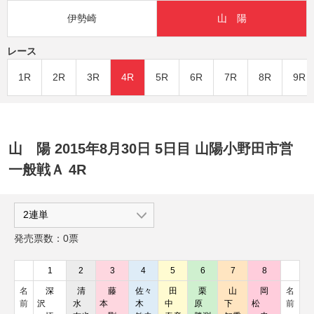
伊勢崎
山 陽
レース
1R
2R
3R
4R
5R
6R
7R
8R
9R
山 陽 2015年8月30日 5日目 山陽小野田市営
一般戦Ａ 4R
発売票数：0票
1
2
3
4
5
6
7
8
名
深
清
藤
佐々
田
栗
山
岡
名
前
沢
水
本
木
中
原
下
松
前