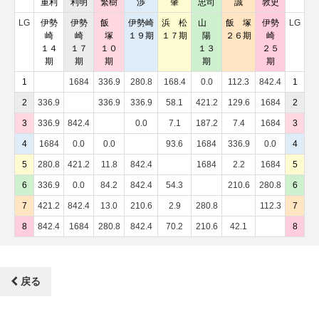
重利
利明
繁樹
渉
肇
忠司
誠
敦史
LG
伊勢
伊勢
飯
伊勢崎
浜 松
山
飯 塚
伊勢
LG
崎
崎
塚
１９期
１７期
陽
２６期
崎
１４
１７
１０
１３
２５
期
期
期
期
期
1
1684
336.9
280.8
168.4
0.0
112.3
842.4
1
2
336.9
336.9
336.9
58.1
421.2
129.6
1684
2
3
336.9
842.4
0.0
7.1
187.2
7.4
1684
3
4
1684
0.0
0.0
93.6
1684
336.9
0.0
4
5
280.8
421.2
11.8
842.4
1684
2.2
1684
5
6
336.9
0.0
84.2
842.4
54.3
210.6
280.8
6
7
421.2
842.4
13.0
210.6
2.9
280.8
112.3
7
8
842.4
1684
280.8
842.4
70.2
210.6
42.1
8
戻る