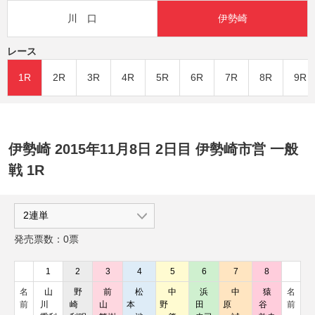
川 口
伊勢崎
レース
1R
2R
3R
4R
5R
6R
7R
8R
9R
伊勢崎 2015年11月8日 2日目 伊勢崎市営 一般
戦 1R
発売票数：0票
1
2
3
4
5
6
7
8
名
山
野
前
松
中
浜
中
猿
名
前
川
崎
山
本
野
田
原
谷
前