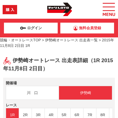
ログイン
無料会員登録
競輪・オートレースTOP
>
伊勢崎オートレース 出走表一覧
>
2015年
11月8日 2日目 1R
伊勢崎オートレース 出走表詳細（1R 2015
年11月8日 2日目）
開催場
川 口
伊勢崎
レース
1R
2R
3R
4R
5R
6R
7R
8R
9R