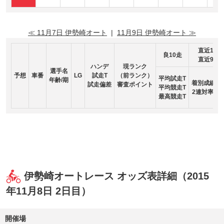
≪ 11月7日 伊勢崎オート
|
11月9日 伊勢崎オート ≫
直近10
良10走
直近90
ハンデ
現ランク
選手名
予想
車番
LG
試走T
（前ランク）
平均試走T
年齢/期
着別成績 
試走偏差
審査ポイント
平均競走T
2連対率 
最高競走T
伊勢崎オートレース オッズ表詳細（2015
年11月8日 2日目）
開催場