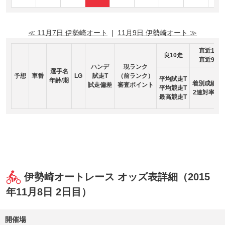
≪ 11月7日 伊勢崎オート
|
11月9日 伊勢崎オート ≫
直近10
良10走
直近90
ハンデ
現ランク
選手名
予想
車番
LG
試走T
（前ランク）
平均試走T
年齢/期
着別成績 
試走偏差
審査ポイント
平均競走T
2連対率 
最高競走T
伊勢崎オートレース オッズ表詳細（2015
年11月8日 2日目）
開催場