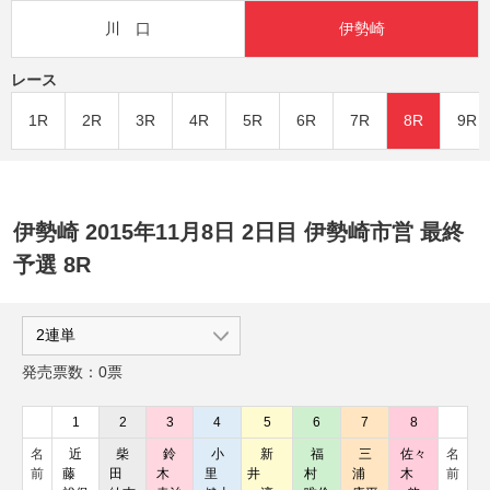
川 口
伊勢崎
レース
1R
2R
3R
4R
5R
6R
7R
8R
9R
伊勢崎 2015年11月8日 2日目 伊勢崎市営 最終
予選 8R
発売票数：0票
1
2
3
4
5
6
7
8
名
近
柴
鈴
小
新
福
三
佐々
名
前
藤
田
木
里
井
村
浦
木
前