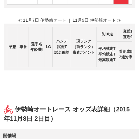
≪ 11月7日 伊勢崎オート
|
11月9日 伊勢崎オート ≫
直近10
良10走
直近90
ハンデ
現ランク
選手名
予想
車番
LG
試走T
（前ランク）
平均試走T
年齢/期
着別成績 
試走偏差
審査ポイント
平均競走T
2連対率 
最高競走T
伊勢崎オートレース オッズ表詳細（2015
年11月8日 2日目）
開催場