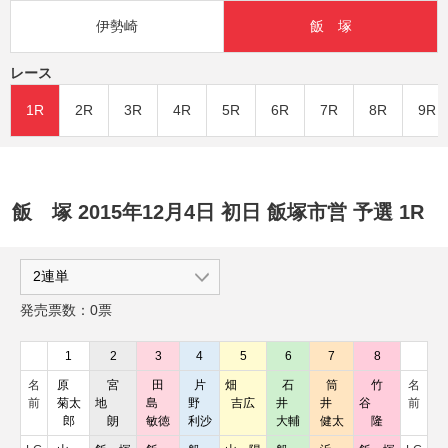
伊勢崎
飯 塚
レース
1R
2R
3R
4R
5R
6R
7R
8R
9R
飯 塚 2015年12月4日 初日 飯塚市営 予選 1R
発売票数：0票
1
2
3
4
5
6
7
8
名
原
宮
田
片
畑
石
筒
竹
名
前
菊太
地
島
野
吉広
井
井
谷
前
郎
朗
敏徳
利沙
大輔
健太
隆