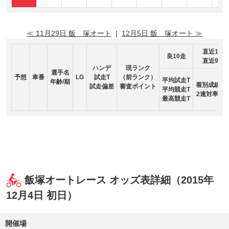
≪ 11月29日 飯 塚オート
|
12月5日 飯 塚オート ≫
直近10
良10走
直近90
ハンデ
現ランク
選手名
予想
車番
LG
試走T
（前ランク）
平均試走T
年齢/期
着別成績 
試走偏差
審査ポイント
平均競走T
2連対率 
最高競走T
飯塚オートレース オッズ表詳細（2015年
12月4日 初日）
開催場