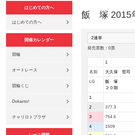
はじめての方へ
飯 塚 2015
はじめての方へ
開催カレンダー
発売票数：0票
競輪
1
オートレース
名前
大久保 哲司
LG
飯 塚
競輪くじ
２０期
1
Dokanto!
2
377.3
3
754.6
チャリロトプラザ
4
1509
レース情報