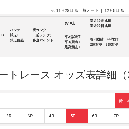
≪ 11月29日 飯 塚オート
|
12月5日 飯
直近10走成績
良10走
直近90日成績
ハンデ
現ランク
LG
試走T
（前ランク）
平均試走T
着別成績 平均ST
試走偏差
審査ポイント
平均競走T
2連対率 3連対率
最高競走T
トレース オッズ表詳細（20
飯 
2R
3R
4R
5R
6R
7R