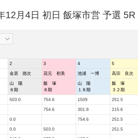
年12月4日 初日 飯塚市営 予選 5R
2
3
4
5
金居 徳次
花元 初美
池浦 一博
高宗 良次
山 陽
飯 塚
山 陽
飯 塚
８期
８期
１８期
３２期
503.0
754.6
1509
251.5
754.6
301.8
215.6
0.0
754.6
251.5
0.0
503.0
251.5