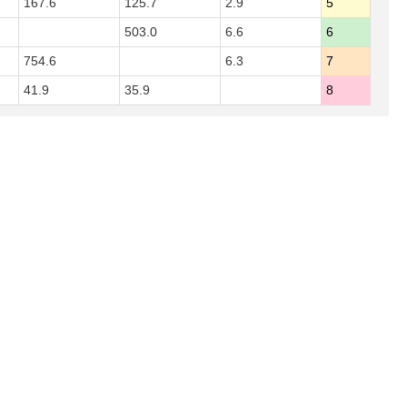
167.6
125.7
2.9
5
503.0
6.6
6
754.6
6.3
7
41.9
35.9
8