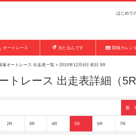
はじめて
オートレース
当たるんです
開催カレン
飯塚オートレース 出走表一覧
>
2015年12月4日 初日 5R
トレース 出走表詳細（5R 2
飯 
2R
3R
4R
5R
6R
7R