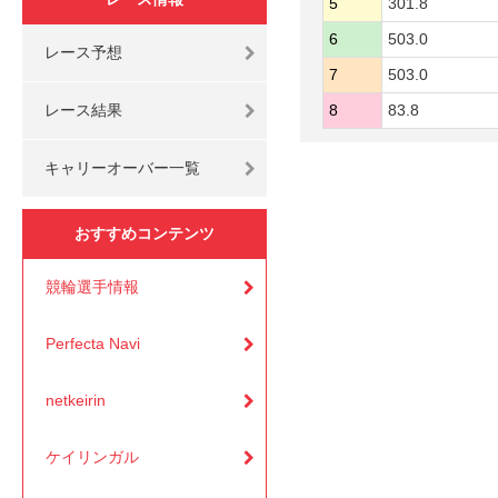
5
301.8
6
503.0
レース予想
7
503.0
レース結果
8
83.8
キャリーオーバー一覧
おすすめコンテンツ
競輪選手情報
Perfecta Navi
netkeirin
ケイリンガル