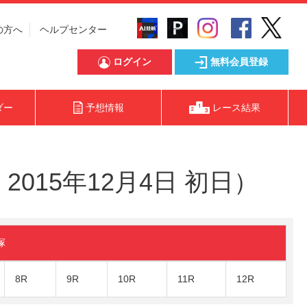
の方へ
ヘルプセンター
ログイン
無料会員登録
ダー
予想情報
レース結果
015年12月4日 初日）
塚
8R
9R
10R
11R
12R