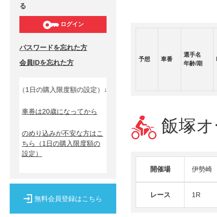
る
ログイン
パスワードを忘れた方
選手名
予想
車番
会員IDを忘れた方
年齢/期
ら（1日の購入限度額の設定）↓
車券は20歳になってから
飯塚オー
のめり込みが不安な方はこ
ちら
（1日の購入限度額の
設定）
開催場
伊勢崎
レース
1R
無料会員登録はこちら