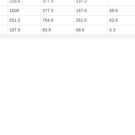
215.6
377.3
137.2
1509
377.3
167.6
68.6
251.5
754.6
251.5
62.8
107.8
83.8
68.6
5.3