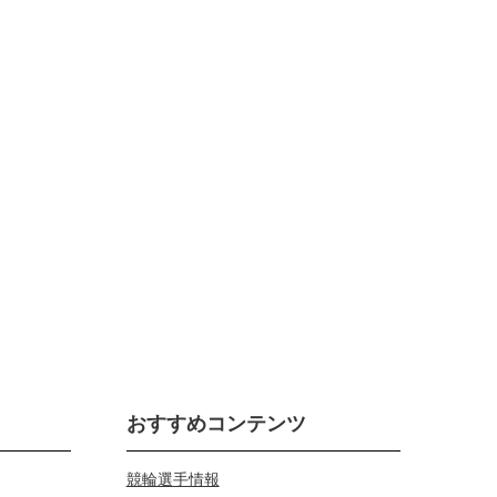
おすすめコンテンツ
競輪選手情報