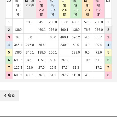
LG
飯
飯 塚
山
浜
山
飯
飯
船
LG
塚
２７期
陽
松
陽
塚
塚
橋
１８
２３
２４
２６
２８
２３
２３
期
期
期
期
期
期
期
1
1380
345.1
230.0
1380
460.1
57.5
230.0
1
2
1380
460.1
276.0
460.1
1380
76.6
276.0
2
3
0.0
0.0
60.0
460.1
690.2
4.6
65.7
3
4
345.1
276.0
76.6
230.0
53.0
4.0
39.4
4
5
1380
345.1
138.0
106.1
138.0
9.0
72.6
5
6
690.2
345.1
115.0
53.0
197.2
10.6
51.1
6
7
125.4
92.0
27.0
12.5
47.6
31.3
17.2
7
8
690.2
460.1
76.6
51.1
197.2
115.0
4.8
8
戻る