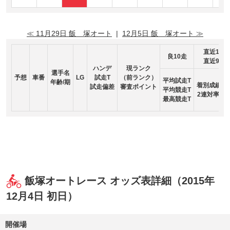
≪ 11月29日 飯 塚オート
|
12月5日 飯 塚オート ≫
直近10
良10走
直近90
ハンデ
現ランク
選手名
予想
車番
LG
試走T
（前ランク）
平均試走T
年齢/期
着別成績 
試走偏差
審査ポイント
平均競走T
2連対率 
最高競走T
飯塚オートレース オッズ表詳細（2015年
12月4日 初日）
開催場