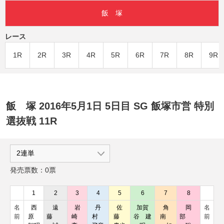
飯 塚
レース
1R
2R
3R
4R
5R
6R
7R
8R
9R
飯 塚 2016年5月1日 5日目 SG 飯塚市営 特別
選抜戦 11R
発売票数：0票
1
2
3
4
5
6
7
8
名
西
遠
岩
丹
佐
加賀
角
岡
名
前
原
藤
崎
村
藤
谷 建
南
部
前