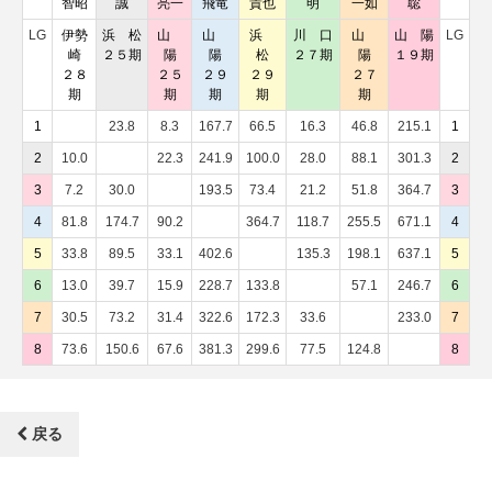
智昭
誠
亮一
飛竜
貴也
明
一如
聡
LG
伊勢
浜 松
山
山
浜
川 口
山
山 陽
LG
崎
２５期
陽
陽
松
２７期
陽
１９期
２８
２５
２９
２９
２７
期
期
期
期
期
1
23.8
8.3
167.7
66.5
16.3
46.8
215.1
1
2
10.0
22.3
241.9
100.0
28.0
88.1
301.3
2
3
7.2
30.0
193.5
73.4
21.2
51.8
364.7
3
4
81.8
174.7
90.2
364.7
118.7
255.5
671.1
4
5
33.8
89.5
33.1
402.6
135.3
198.1
637.1
5
6
13.0
39.7
15.9
228.7
133.8
57.1
246.7
6
7
30.5
73.2
31.4
322.6
172.3
33.6
233.0
7
8
73.6
150.6
67.6
381.3
299.6
77.5
124.8
8
戻る