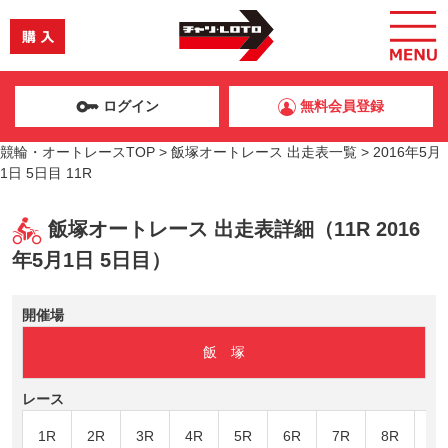
ログイン
無料会員登録
競輪・オートレースTOP
>
飯塚オートレース 出走表一覧
>
2016年5月
1日 5日目 11R
飯塚オートレース 出走表詳細（11R 2016
年5月1日 5日目）
開催場
飯 塚
レース
1R
2R
3R
4R
5R
6R
7R
8R
9R