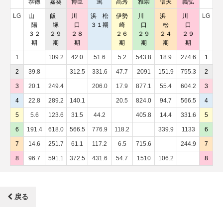
恭徳
嘉葵
博臣
篤
高秀
雅崇
信夫
義弘
LG
山
飯
川
浜 松
伊勢
川
浜
川
LG
陽
塚
口
３１期
崎
口
松
口
３２
２９
２８
２６
２９
２４
２９
期
期
期
期
期
期
期
1
109.2
42.0
51.6
5.2
543.8
18.9
274.6
1
2
39.8
312.5
331.6
47.7
2091
151.9
755.3
2
3
20.1
249.4
206.0
17.9
877.1
55.4
604.2
3
4
22.8
289.2
140.1
20.5
824.0
94.7
566.5
4
5
5.6
123.6
31.5
44.2
405.8
14.4
331.6
5
6
191.4
618.0
566.5
776.9
118.2
339.9
1133
6
7
14.6
251.7
61.1
117.2
6.5
715.6
244.9
7
8
96.7
591.1
372.5
431.6
54.7
1510
106.2
8
戻る