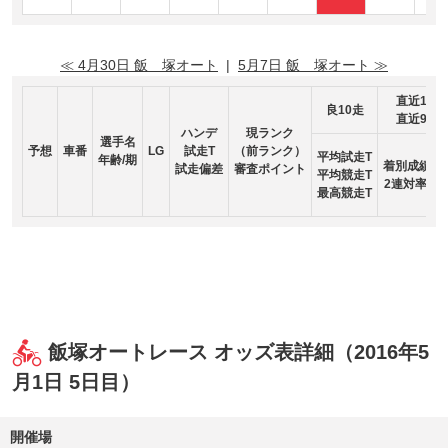
≪ 4月30日 飯 塚オート
|
5月7日 飯 塚オート ≫
直近10
良10走
直近90
ハンデ
現ランク
選手名
予想
車番
LG
試走T
（前ランク）
平均試走T
年齢/期
着別成績 
試走偏差
審査ポイント
平均競走T
2連対率 
最高競走T
飯塚オートレース オッズ表詳細（2016年5
月1日 5日目）
開催場