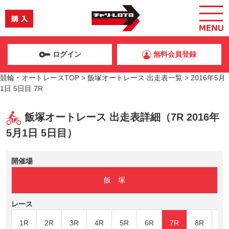
ログイン
無料会員登録
競輪・オートレースTOP
>
飯塚オートレース 出走表一覧
>
2016年5月
1日 5日目 7R
飯塚オートレース 出走表詳細（7R 2016年
5月1日 5日目）
開催場
飯 塚
レース
1R
2R
3R
4R
5R
6R
7R
8R
9R