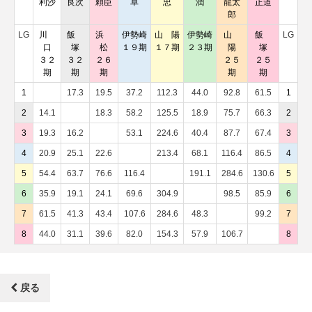
利沙
良次
頼臣
卓
忠
潤
龍太
正道
郎
LG
川
飯
浜
伊勢崎
山 陽
伊勢崎
山
飯
LG
口
塚
松
１９期
１７期
２３期
陽
塚
３２
３２
２６
２５
２５
期
期
期
期
期
1
17.3
19.5
37.2
112.3
44.0
92.8
61.5
1
2
14.1
18.3
58.2
125.5
18.9
75.7
66.3
2
3
19.3
16.2
53.1
224.6
40.4
87.7
67.4
3
4
20.9
25.1
22.6
213.4
68.1
116.4
86.5
4
5
54.4
63.7
76.6
116.4
191.1
284.6
130.6
5
6
35.9
19.1
24.1
69.6
304.9
98.5
85.9
6
7
61.5
41.3
43.4
107.6
284.6
48.3
99.2
7
8
44.0
31.1
39.6
82.0
154.3
57.9
106.7
8
戻る