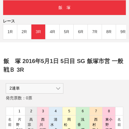
飯 塚
レース
1R
2R
3R
4R
5R
6R
7R
8R
9R
飯 塚 2016年5月1日 5日目 SG 飯塚市営 一般
戦Ｂ 3R
発売票数：0票
1
2
3
4
5
6
7
8
名
片
高
西
清
岡
浅
西
東小
名
前
野
宗
川
水
松
香
村
野
前