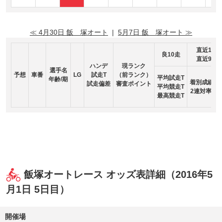
≪ 4月30日 飯 塚オート
|
5月7日 飯 塚オート ≫
直近10
良10走
直近90
ハンデ
現ランク
選手名
予想
車番
LG
試走T
（前ランク）
平均試走T
年齢/期
着別成績 
試走偏差
審査ポイント
平均競走T
2連対率 
最高競走T
飯塚オートレース オッズ表詳細（2016年5
月1日 5日目）
開催場