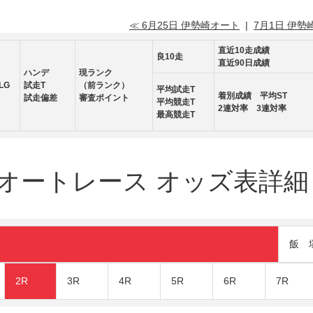
≪ 6月25日 伊勢崎オート
|
7月1日 伊勢
直近10走成績
良10走
直近90日成績
ハンデ
現ランク
LG
試走T
（前ランク）
平均試走T
着別成績 平均ST
試走偏差
審査ポイント
平均競走T
2連対率 3連対率
最高競走T
オートレース オッズ表詳細（2
飯 
2R
3R
4R
5R
6R
7R