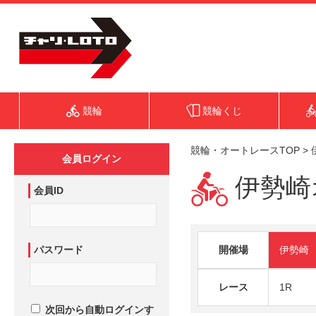
競輪
競輪くじ
競輪・オートレースTOP
>
会員ログイン
伊勢崎オ
会員ID
パスワード
開催場
伊勢崎
レース
1R
次回から自動ログインす