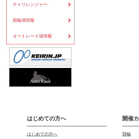
チャリレンジャー
競輪場情報
オートレース場情報
はじめての方へ
開催
はじめての方へ
競輪