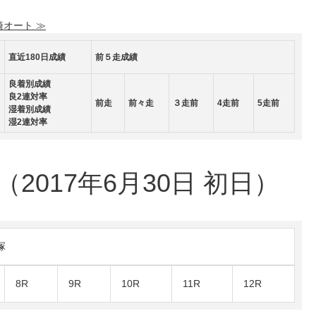
崎オート ≫
直近180日成績
前５走成績
良着別成績
良2連対率
前走
前々走
３走前
4走前
5走前
湿着別成績
湿2連対率
017年6月30日 初日）
塚
8R
9R
10R
11R
12R