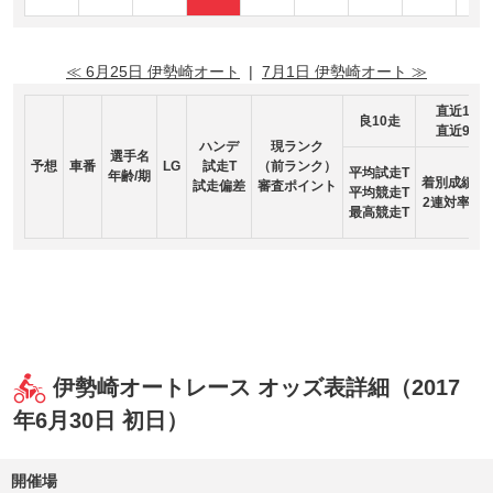
≪ 6月25日 伊勢崎オート
|
7月1日 伊勢崎オート ≫
直近10
良10走
直近90
ハンデ
現ランク
選手名
予想
車番
LG
試走T
（前ランク）
平均試走T
年齢/期
着別成績 
試走偏差
審査ポイント
平均競走T
2連対率 
最高競走T
伊勢崎オートレース オッズ表詳細（2017
年6月30日 初日）
開催場