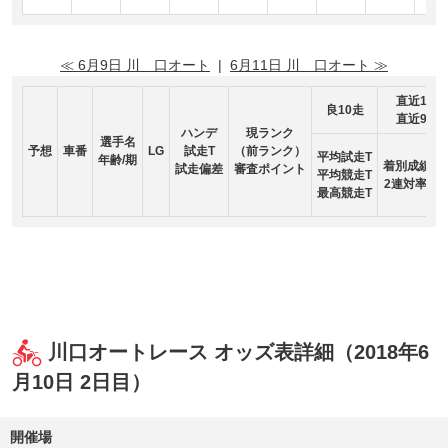
≪ 6月9日 川 口オート
|
6月11日 川 口オート ≫
直近10
良10走
直近90
ハンデ
現ランク
選手名
予想
車番
LG
試走T
（前ランク）
平均試走T
年齢/期
着別成績 
試走偏差
審査ポイント
平均競走T
2連対率 
最高競走T
川口オートレース オッズ表詳細（2018年6
月10日 2日目）
開催場