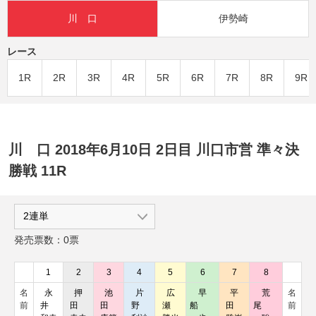
川 口
伊勢崎
レース
1R
2R
3R
4R
5R
6R
7R
8R
9R
川 口 2018年6月10日 2日目 川口市営 準々決
勝戦 11R
発売票数：0票
1
2
3
4
5
6
7
8
名
永
押
池
片
広
早
平
荒
名
前
井
田
田
野
瀬
船
田
尾
前