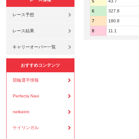
5
43.7
6
327.8
レース予想
7
180.8
レース結果
8
11.1
キャリーオーバー一覧
おすすめコンテンツ
競輪選手情報
Perfecta Navi
netkeirin
ケイリンガル