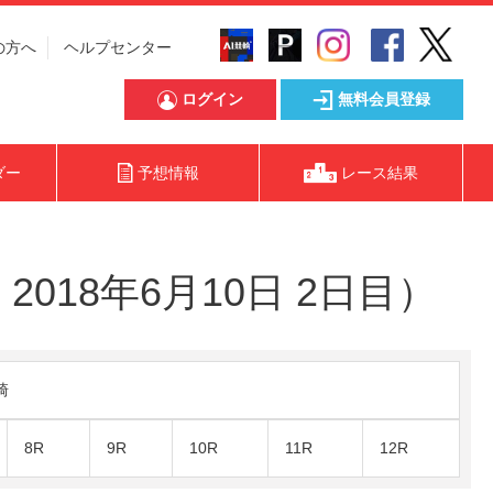
の方へ
ヘルプセンター
ログイン
無料会員登録
ダー
予想情報
レース結果
018年6月10日 2日目）
崎
8R
9R
10R
11R
12R