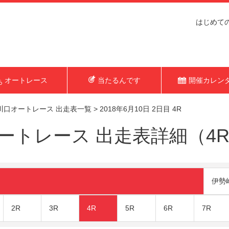
はじめて
オートレース
当たるんです
開催カレン
川口オートレース 出走表一覧
>
2018年6月10日 2日目 4R
トレース 出走表詳細（4R 2
伊勢
2R
3R
4R
5R
6R
7R