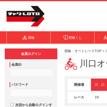
競輪
競輪くじ
競輪・オートレースTOP
>
会員ログイン
川口オー
会員ID
パスワード
開催場
川 口
レース
1R
次回から自動ログインす