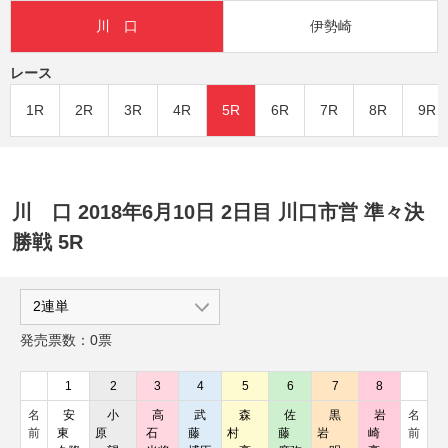
川 口
伊勢崎
レース
1R
2R
3R
4R
5R
6R
7R
8R
9R
川 口 2018年6月10日 2日目 川口市営 準々決
勝戦 5R
発売票数：0票
1
2
3
4
5
6
7
8
名
安
小
高
武
森
佐
黒
岩
名
前
東
原
石
藤
村
藤
岩
崎
前