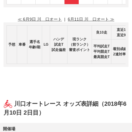
≪ 6月9日 川 口オート
|
6月11日 川 口オート ≫
直近10
良10走
直近90
ハンデ
現ランク
選手名
予想
車番
LG
試走T
（前ランク）
平均試走T
年齢/期
着別成績 
試走偏差
審査ポイント
平均競走T
2連対率 
最高競走T
川口オートレース オッズ表詳細（2018年6
月10日 2日目）
開催場