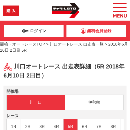
ログイン
無料会員登録
競輪・オートレースTOP
>
川口オートレース 出走表一覧
>
2018年6月
10日 2日目 5R
川口オートレース 出走表詳細（5R 2018年
6月10日 2日目）
開催場
川 口
伊勢崎
レース
1R
2R
3R
4R
5R
6R
7R
8R
9R