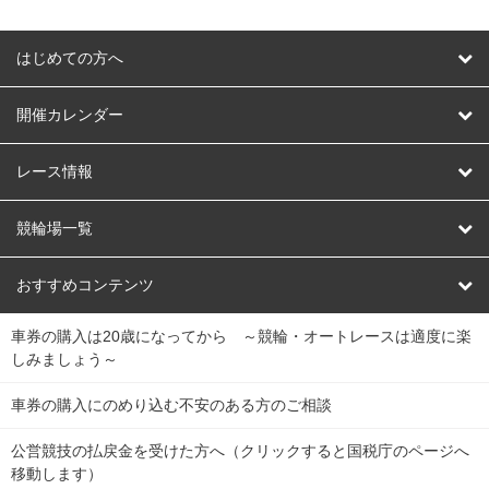
はじめての方へ
はじめての方へ
開催カレンダー
競輪
レース情報
オートレース
レース予想
競輪場一覧
競輪くじ
レース結果
北日本
函館競輪場
青森競輪場
いわき平競輪場
おすすめコンテンツ
車券の購入は20歳になってから ～競輪・オートレースは適度に楽
Dokanto!
キャリーオーバー一覧
関
競輪選手情報
弥彦競輪場
前橋競輪場
取手競輪場
宇都宮競輪場
しみましょう～
東
大宮競輪場
西武園競輪場
京王閣競輪場
立川競輪場
チャリロトプラザ
Perfecta Navi
車券の購入にのめり込む不安のある方のご相談
南
松戸競輪場
千葉競輪場
川崎競輪場
平塚競輪場
公営競技の払戻金を受けた方へ（クリックすると国税庁のページへ
netkeirin
関
移動します）
小田原競輪場
伊東競輪場
静岡競輪場
東