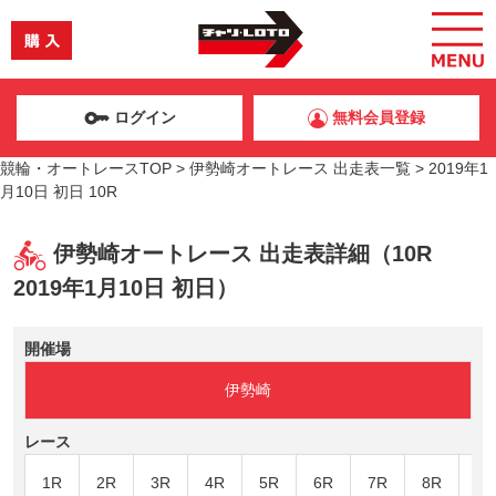
ログイン
無料会員登録
競輪・オートレースTOP
>
伊勢崎オートレース 出走表一覧
>
2019年1
月10日 初日 10R
伊勢崎オートレース 出走表詳細（10R
2019年1月10日 初日）
開催場
伊勢崎
レース
1R
2R
3R
4R
5R
6R
7R
8R
9R