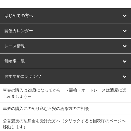
はじめての方へ
はじめての方へ
開催カレンダー
競輪
レース情報
オートレース
レース予想
競輪場一覧
競輪くじ
レース結果
北日本
函館競輪場
青森競輪場
いわき平競輪場
おすすめコンテンツ
車券の購入は20歳になってから ～競輪・オートレースは適度に楽
Dokanto!
キャリーオーバー一覧
関
競輪選手情報
弥彦競輪場
前橋競輪場
取手競輪場
宇都宮競輪場
しみましょう～
東
大宮競輪場
西武園競輪場
京王閣競輪場
立川競輪場
チャリロトプラザ
Perfecta Navi
車券の購入にのめり込む不安のある方のご相談
南
松戸競輪場
千葉競輪場
川崎競輪場
平塚競輪場
公営競技の払戻金を受けた方へ（クリックすると国税庁のページへ
netkeirin
関
移動します）
小田原競輪場
伊東競輪場
静岡競輪場
東