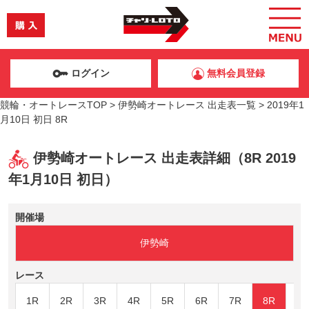
ログイン
無料会員登録
競輪・オートレースTOP
>
伊勢崎オートレース 出走表一覧
>
2019年1
月10日 初日 8R
伊勢崎オートレース 出走表詳細（8R 2019
年1月10日 初日）
開催場
伊勢崎
レース
1R
2R
3R
4R
5R
6R
7R
8R
9R