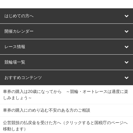
はじめての方へ
はじめての方へ
開催カレンダー
競輪
レース情報
オートレース
レース予想
競輪場一覧
競輪くじ
レース結果
北日本
函館競輪場
青森競輪場
いわき平競輪場
おすすめコンテンツ
車券の購入は20歳になってから ～競輪・オートレースは適度に楽
Dokanto!
キャリーオーバー一覧
関
競輪選手情報
弥彦競輪場
前橋競輪場
取手競輪場
宇都宮競輪場
しみましょう～
東
大宮競輪場
西武園競輪場
京王閣競輪場
立川競輪場
チャリロトプラザ
Perfecta Navi
車券の購入にのめり込む不安のある方のご相談
南
松戸競輪場
千葉競輪場
川崎競輪場
平塚競輪場
公営競技の払戻金を受けた方へ（クリックすると国税庁のページへ
netkeirin
関
移動します）
小田原競輪場
伊東競輪場
静岡競輪場
東