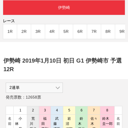
伊勢崎
レース
1R
2R
3R
4R
5R
6R
7R
8R
9R
伊勢崎 2019年1月10日 初日 G1 伊勢崎市 予選
12R
発売票数：12658票
1
2
3
4
5
6
7
8
名
小
荒
福
武
岩
鈴
佐々
鈴木
名
前
林
川
田
藤
沼
木
木
圭一郎
前