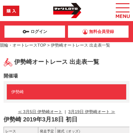
ログイン
無料会員登録
競輪・オートレースTOP
>
伊勢崎オートレース 出走表一覧
伊勢崎オートレース 出走表一覧
開催場
伊勢崎
≪ 3月5日 伊勢崎オート
|
3月19日 伊勢崎オート ≫
伊勢崎 2019年3月18日 初日
レース
発走予定
賭式（オッズ）