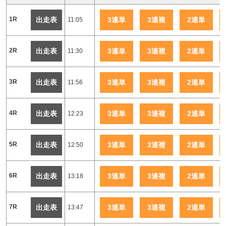
出走表
3連単
3連複
2連単
1R
11:05
出走表
3連単
3連複
2連単
2R
11:30
出走表
3連単
3連複
2連単
3R
11:56
出走表
3連単
3連複
2連単
4R
12:23
出走表
3連単
3連複
2連単
5R
12:50
出走表
3連単
3連複
2連単
6R
13:18
出走表
3連単
3連複
2連単
7R
13:47