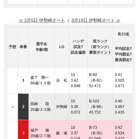
≪ 3月5日 伊勢崎オート
|
3月19日 伊勢崎オート ≫
良10走
ハンデ
現ランク
選手名
予想
車番
LG
試走T
（前ランク）
平均試走T
年齢/期
試走偏差
審査ポイント
平均競走T
最高競走T
着
10
B-60
3.41
森下 剛一
2
1
浜 松
3.42
（B-92）
3.505
66歳/１４期
着
0.099
52.471
3.471
2
着
10
B-103
3.40
田崎 萌
2
○
2
伊勢崎
3.38
（B-98）
3.467
26歳/３３期
着
0.072
45.752
3.435
2
着
10
B-73
3.42
城戸 徹
2
3
飯 塚
3.37
（B-30）
3.534
39歳/２７期
着
0.119
51.048
3.473