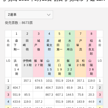
発売票数：8673票
1
2
3
4
5
6
7
8
名
森
田
城
原
縫
水
戸
稲
名
前
下
崎
戸
菊太
田
口
塚
原
前
剛一
萌
徹
郎
雅一
寿治
茂
良太
郎
LG
浜
伊勢崎
飯 塚
山
川
飯
浜 松
山
LG
松
３３期
２７期
陽
口
塚
２５期
陽
１４
１５
１９
２２
２８
期
期
期
期
期
1
357.1
674.5
1011
551.9
224.8
357.1
119.0
1
2
404.7
195.8
404.7
319.5
65.9
28.1
7.2
2
3
551.9
85.5
867.3
607.1
144.5
75.8
20.3
3
4
433.6
119.0
337.2
551.9
195.8
183.9
44.9
4