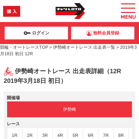
ログイン
無料会員登録
競輪・オートレースTOP
>
伊勢崎オートレース 出走表一覧
>
2019年3
月18日 初日 12R
伊勢崎オートレース 出走表詳細（12R
2019年3月18日 初日）
開催場
伊勢崎
レース
1R
2R
3R
4R
5R
6R
7R
8R
9R