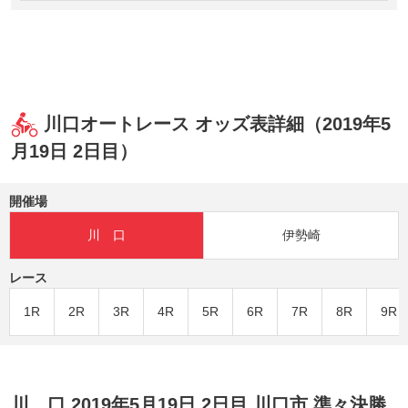
川口オートレース オッズ表詳細（2019年5
月19日 2日目）
開催場
川 口
伊勢崎
レース
1R
2R
3R
4R
5R
6R
7R
8R
9R
川 口 2019年5月19日 2日目 川口市 準々決勝