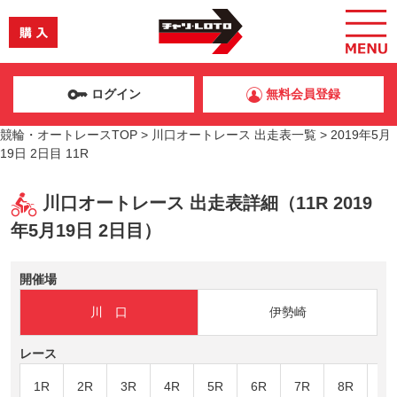
ログイン
無料会員登録
競輪・オートレースTOP
>
川口オートレース 出走表一覧
>
2019年5月
19日 2日目 11R
川口オートレース 出走表詳細（11R 2019
年5月19日 2日目）
開催場
川 口
伊勢崎
レース
1R
2R
3R
4R
5R
6R
7R
8R
9R