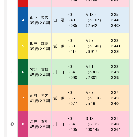
2連
着順
20
A-189
3.35
山下 知秀
2連
4
山 陽
3.40
（A-107）
3.446
39歳/２８期
着順
0.085
62.542
3.403
2連
着順
20
A-57
3.33
田中 輝義
2連
5
飯 塚
3.38
（A-140）
3.441
39歳/２９期
着順
0.114
76.917
3.389
2連
着順
20
A-91
3.33
牧野 貴博
2連
×
6
川 口
3.34
（A-81）
3.428
45歳/２４期
着順
0.098
72.381
3.395
2連
着順
30
A-67
3.37
新村 嘉之
2連
7
飯 塚
3.36
（A-113）
3.453
41歳/２７期
着順
0.077
75.16
3.406
2連
着順
30
S-18
3.31
若井 友和
2連
◎
8
川 口
3.34
（S-12）
3.408
45歳/２５期
着順
0.105
108.145
3.364
2連