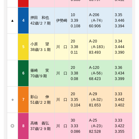
2
着
10
A-206
3.35
押田 和也
2
▲
4
伊勢崎
3.39
（A-74）
3.446
42歳/２７期
着
0.108
60.906
3.394
2
着
20
A-20
3.34
小原 望
2
5
川 口
3.38
（A-183）
3.444
38歳/３１期
着
0.11
83.493
3.390
2
着
20
A-120
3.36
篠崎 実
2
6
川 口
3.38
（A-56）
3.434
70歳/９期
着
0.08
68.423
3.399
2
着
20
A-29
3.33
影山 伸
2
○
7
川 口
3.35
（A-32）
3.442
51歳/２２期
着
0.104
81.653
3.402
2
着
30
A-25
3.33
高橋 義弘
2
◎
8
川 口
3.33
（A-23）
3.422
37歳/２９期
着
0.086
82.528
3.355
2