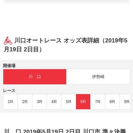
川口オートレース オッズ表詳細（2019年5
月19日 2日目）
開催場
川 口
伊勢崎
レース
1R
2R
3R
4R
5R
6R
7R
8R
9R
川 口 2019年5月19日 2日目 川口市 準々決勝