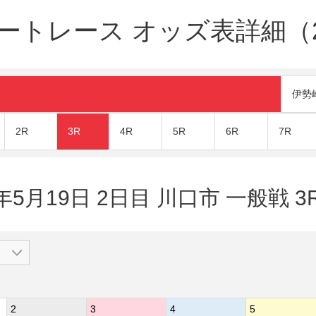
トレース オッズ表詳細（20
伊勢
2R
3R
4R
5R
6R
7R
年5月19日 2日目 川口市 一般戦 3
2
3
4
5