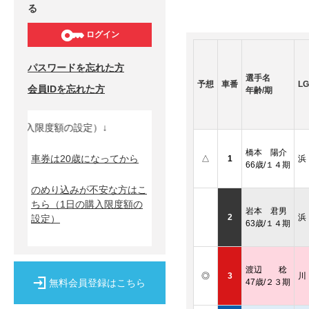
る
ログイン
パスワードを忘れた方
選手名
予想
車番
LG
会員IDを忘れた方
年齢/期
購入限度額の設定）↓
橋本 陽介
車券は20歳になってから
△
1
浜
66歳/１４期
のめり込みが不安な方はこ
ちら
（1日の購入限度額の
岩本 君男
2
浜
設定）
63歳/１４期
渡辺 稔
◎
3
川
無料会員登録はこちら
47歳/２３期