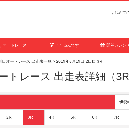
はじめて
オートレース
当たるんです
開催カレン
川口オートレース 出走表一覧
>
2019年5月19日 2日目 3R
トレース 出走表詳細（3R 2
伊勢
2R
3R
4R
5R
6R
7R