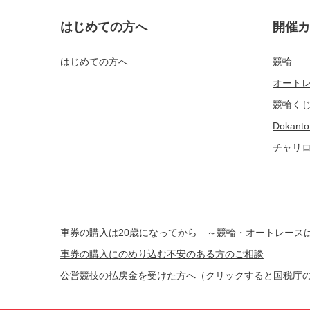
はじめての方へ
開催
はじめての方へ
競輪
オート
競輪く
Dokanto
チャリ
車券の購入は20歳になってから ～競輪・オートレー
車券の購入にのめり込む不安のある方のご相談
公営競技の払戻金を受けた方へ（クリックすると国税庁