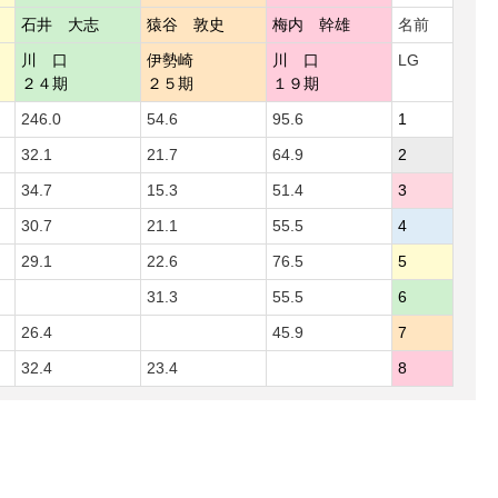
石井 大志
猿谷 敦史
梅内 幹雄
名前
川 口
伊勢崎
川 口
LG
２４期
２５期
１９期
246.0
54.6
95.6
1
32.1
21.7
64.9
2
34.7
15.3
51.4
3
30.7
21.1
55.5
4
29.1
22.6
76.5
5
31.3
55.5
6
26.4
45.9
7
32.4
23.4
8