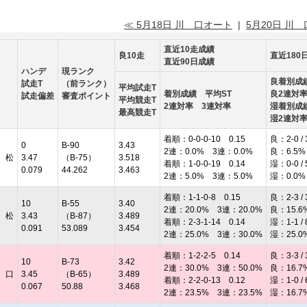
≪ 5月18日 川 口オート
|
5月20日 川
直近10走成績
良10走
直近180
直近90日成績
ハンデ
現ランク
良着別成
試走T
（前ランク）
平均試走T
着別成績 平均ST
良2連対
試走偏差
審査ポイント
平均競走T
2連対率 3連対率
湿着別成
最高競走T
湿2連対
着順：0-0-0-10 0.15
良：2-0 / 
0
B-90
3.43
2連：0.0% 3連：0.0%
良：6.5%
 松
3.47
（B-75）
3.518
着順：1-0-0-19 0.14
湿：0-0 / 
0.079
44.262
3.463
2連：5.0% 3連：5.0%
湿：0.0%
着順：1-1-0-8 0.15
良：2-3 / 
10
B-55
3.40
2連：20.0% 3連：20.0%
良：15.6
 松
3.43
（B-87）
3.489
着順：2-3-1-14 0.14
湿：1-1 / 
0.091
53.089
3.454
2連：25.0% 3連：30.0%
湿：25.0
着順：1-2-2-5 0.14
良：3-3 / 
10
B-73
3.42
2連：30.0% 3連：50.0%
良：16.7
 口
3.45
（B-65）
3.489
着順：2-2-0-13 0.12
湿：1-0 / 
0.067
50.88
3.468
2連：23.5% 3連：23.5%
湿：16.7