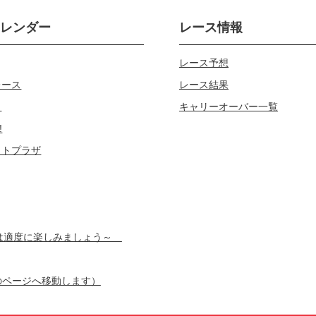
カレンダー
レース情報
レース予想
レース
レース結果
じ
キャリーオーバー一覧
!
ロトプラザ
スは適度に楽しみましょう～
のページへ移動します）