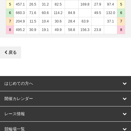
5
457.1
26.5
31.2
82.5
169.8
27.9
97.4
5
6
660.3
71.6
60.6
114.2
84.9
49.5
132.0
6
7
204.9
11.5
10.4
30.6
28.4
63.9
37.1
7
8
495.2
30.9
19.1
49.9
58.8
156.3
23.8
8
戻る
はじめての方へ
はじめての方へ
開催カレンダー
競輪
レース情報
オートレース
レース予想
競輪場一覧