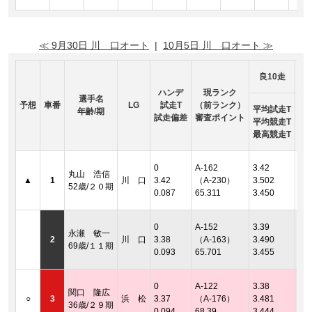
≪ 9月30日 川 口オート
|
10月5日 川 口オート ≫
良10走
ハンデ
現ランク
選手名
予想
車番
LG
試走T
（前ランク）
平均試走T
年齢/期
試走偏差
審査ポイント
平均競走T
最高競走T
着順
0
A-162
3.42
丸山 浩信
2連
▲
1
川 口
3.42
（A-230）
3.502
52歳/２０期
着順
0.087
65.311
3.450
2連
着順
0
A-152
3.39
永瀬 敏一
2連
2
川 口
3.38
（A-163）
3.490
69歳/１１期
着順
0.093
65.701
3.455
2連
着順
0
A-122
3.38
関口 隆広
2連
○
3
浜 松
3.37
（A-176）
3.481
36歳/２９期
着順
0.094
68.39
3.444