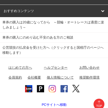
競輪くじ
レース結果
北日本
函館競輪場
青森競輪場
いわき平競輪場
おすすめコンテンツ
車券の購入は20歳になってから ～競輪・オートレースは適度に楽
Dokanto!
キャリーオーバー一覧
関
競輪選手情報
弥彦競輪場
前橋競輪場
取手競輪場
宇都宮競輪場
しみましょう～
東
大宮競輪場
西武園競輪場
京王閣競輪場
立川競輪場
チャリロトプラザ
Perfecta Navi
車券の購入にのめり込む不安のある方のご相談
南
松戸競輪場
千葉競輪場
川崎競輪場
平塚競輪場
公営競技の払戻金を受けた方へ（クリックすると国税庁のページへ
netkeirin
関
移動します）
小田原競輪場
伊東競輪場
静岡競輪場
東
ケイリンガル
中
名古屋競輪場
岐阜競輪場
大垣競輪場
豊橋競輪場
はじめての方へ
ヘルプセンター
お問い合わせ
部
チャリレンジャー
富山競輪場
松阪競輪場
四日市競輪場
会員規約
会社概要
個人情報について
推奨動作環境
競輪場情報
近
福井競輪場
奈良競輪場
向日町競輪場
和歌山競輪場
畿
岸和田競輪場
オートレース場情報
PCサイトへ移動