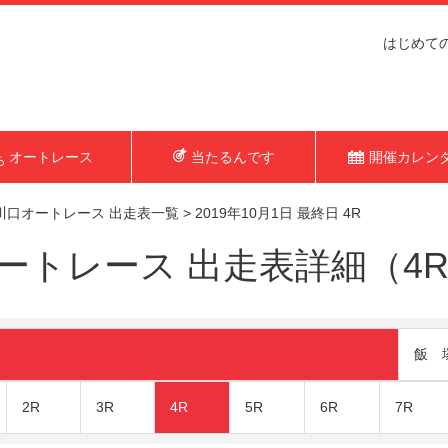
はじめて
オートレース
当たるんです
開催カレン
川口オートレース 出走表一覧
>
2019年10月1日 最終日 4R
トレース 出走表詳細（4R 2
飯 
2R
3R
4R
5R
6R
7R