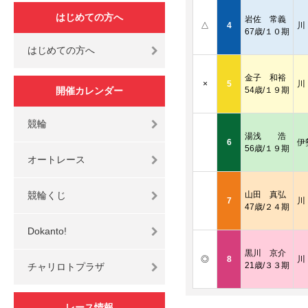
はじめての方へ
岩佐 常義
△
4
川
67歳/１０期
はじめての方へ
金子 和裕
×
5
川
開催カレンダー
54歳/１９期
競輪
湯浅 浩
6
伊
56歳/１９期
オートレース
競輪くじ
山田 真弘
7
川
47歳/２４期
Dokanto!
黒川 京介
◎
8
川
21歳/３３期
チャリロトプラザ
レース情報