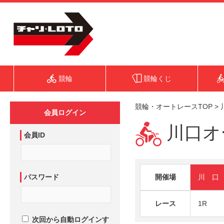
競輪
競輪くじ
競輪・オートレースTOP
>
会員ログイン
川口オー
会員ID
パスワード
開催場
川 口
レース
1R
次回から自動ログインす