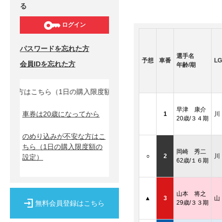
る
ログイン
パスワードを忘れた方
選手名
予想
車番
LG
会員IDを忘れた方
年齢/期
な方はこちら（1日の購入限度額の設定）↓
早津 康介
車券は20歳になってから
1
川
20歳/３４期
のめり込みが不安な方はこ
ちら
（1日の購入限度額の
岡崎 秀二
○
2
川
設定）
62歳/１６期
山本 将之
▲
3
山
無料会員登録はこちら
29歳/３３期