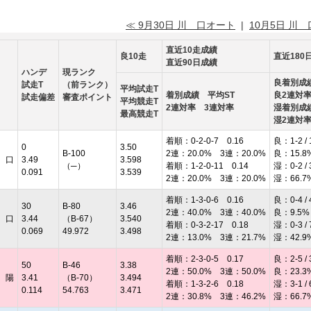
≪ 9月30日 川 口オート
|
10月5日 川
直近10走成績
良10走
直近180
直近90日成績
ハンデ
現ランク
良着別成
試走T
（前ランク）
平均試走T
着別成績 平均ST
良2連対
試走偏差
審査ポイント
平均競走T
2連対率 3連対率
湿着別成
最高競走T
湿2連対
着順：0-2-0-7 0.16
良：1-2 / 
0
3.50
B-100
2連：20.0% 3連：20.0%
良：15.8
 口
3.49
3.598
（─）
着順：1-2-0-11 0.14
湿：0-2 / 
0.091
3.539
2連：20.0% 3連：20.0%
湿：66.7
着順：1-3-0-6 0.16
良：0-4 / 
30
B-80
3.46
2連：40.0% 3連：40.0%
良：9.5%
 口
3.44
（B-67）
3.540
着順：0-3-2-17 0.18
湿：0-3 / 
0.069
49.972
3.498
2連：13.0% 3連：21.7%
湿：42.9
着順：2-3-0-5 0.17
良：2-5 / 
50
B-46
3.38
2連：50.0% 3連：50.0%
良：23.3
 陽
3.41
（B-70）
3.494
着順：1-3-2-6 0.18
湿：3-1 / 
0.114
54.763
3.471
2連：30.8% 3連：46.2%
湿：66.7