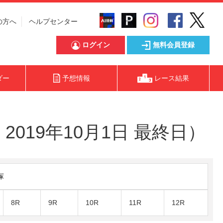
の方へ
ヘルプセンター
ログイン
無料会員登録
ダー
予想情報
レース結果
019年10月1日 最終日）
塚
8R
9R
10R
11R
12R