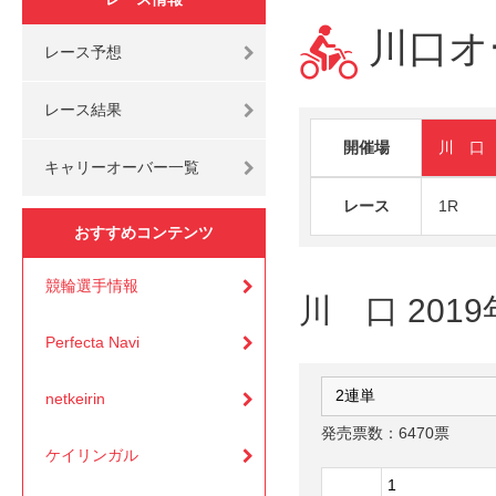
川口オ
レース予想
レース結果
開催場
川 口
キャリーオーバー一覧
レース
1R
おすすめコンテンツ
競輪選手情報
川 口 201
Perfecta Navi
netkeirin
発売票数：6470票
ケイリンガル
1