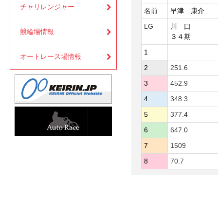
チャリレンジャー
名前
早津 康介
LG
川 口
競輪場情報
３４期
1
オートレース場情報
2
251.6
3
452.9
4
348.3
5
377.4
6
647.0
7
1509
8
70.7