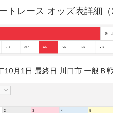
ートレース オッズ表詳細（20
飯 
2R
3R
4R
5R
6R
7R
9年10月1日 最終日 川口市 一般Ｂ戦
2
3
4
5