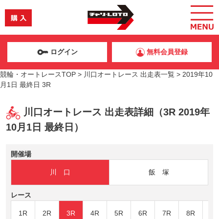
ログイン
無料会員登録
競輪・オートレースTOP
>
川口オートレース 出走表一覧
>
2019年10
月1日 最終日 3R
川口オートレース 出走表詳細（3R 2019年
10月1日 最終日）
開催場
川 口
飯 塚
レース
1R
2R
3R
4R
5R
6R
7R
8R
9R