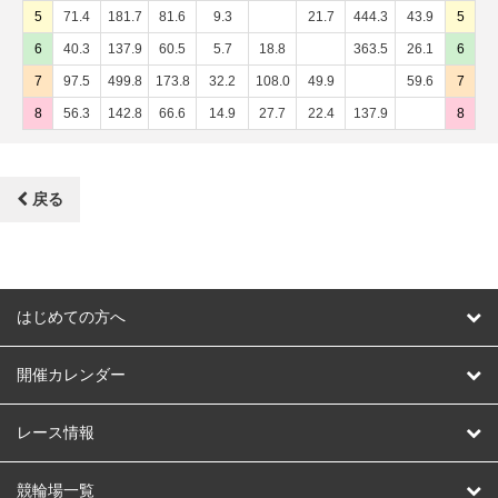
5
71.4
181.7
81.6
9.3
21.7
444.3
43.9
5
6
40.3
137.9
60.5
5.7
18.8
363.5
26.1
6
7
97.5
499.8
173.8
32.2
108.0
49.9
59.6
7
8
56.3
142.8
66.6
14.9
27.7
22.4
137.9
8
戻る
はじめての方へ
はじめての方へ
開催カレンダー
競輪
レース情報
オートレース
レース予想
競輪場一覧