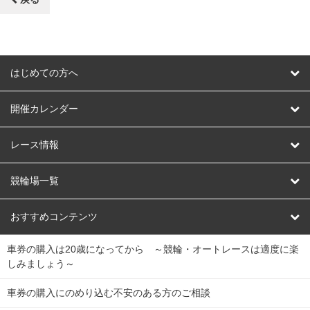
はじめての方へ
はじめての方へ
開催カレンダー
競輪
レース情報
オートレース
レース予想
競輪場一覧
競輪くじ
レース結果
北日本
函館競輪場
青森競輪場
いわき平競輪場
おすすめコンテンツ
車券の購入は20歳になってから ～競輪・オートレースは適度に楽
Dokanto!
キャリーオーバー一覧
関
競輪選手情報
弥彦競輪場
前橋競輪場
取手競輪場
宇都宮競輪場
しみましょう～
東
大宮競輪場
西武園競輪場
京王閣競輪場
立川競輪場
チャリロトプラザ
Perfecta Navi
車券の購入にのめり込む不安のある方のご相談