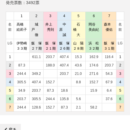
発売票数：3492票
1
2
3
4
5
6
7
名
高橋
城
井上
中
石
岡谷
森本
名
前
絵莉子
戸
秀則
原
橋
美由紀
優佑
前
徹
誠
大
LG
伊勢崎
飯 塚
飯 塚
飯 塚
山 陽
浜 松
飯 塚
LG
３３期
２７期
２１期
２６期
２８期
３２期
３１期
1
611.1
203.7
407.4
15.3
162.9
116.4
1
2
87.3
188.0
407.4
43.6
174.6
203.7
2
3
244.4
349.2
203.7
21.0
271.6
54.3
3
4
305.5
407.4
152.7
8.8
152.7
67.9
4
5
34.9
203.7
87.3
18.6
15.9
6.4
5
6
203.7
305.5
244.4
135.8
5.6
37.6
6
7
244.4
128.6
152.7
87.3
2.1
58.2
7
戻る