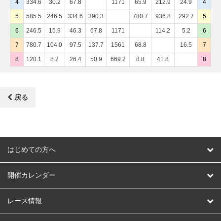
4
334.6
30.2
67.8
1171
65.9
212.9
24.9
4
5
585.5
246.5
334.6
390.3
780.7
936.8
292.7
5
6
246.5
15.9
46.3
67.8
1171
114.2
5.2
6
7
780.7
104.0
97.5
137.7
1561
68.8
16.5
7
8
120.1
8.2
26.4
50.9
669.2
8.8
41.8
8
戻る
はじめての方へ
はじめての方へ
開催カレンダー
競輪
レース情報