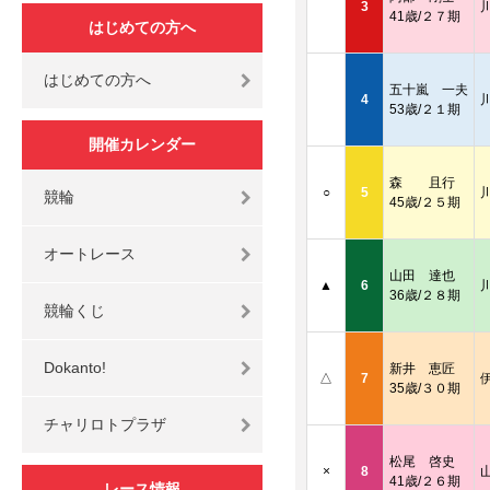
3
41歳/２７期
はじめての方へ
はじめての方へ
五十嵐 一夫
4
53歳/２１期
開催カレンダー
森 且行
○
5
競輪
45歳/２５期
オートレース
山田 達也
▲
6
36歳/２８期
競輪くじ
Dokanto!
新井 恵匠
△
7
35歳/３０期
チャリロトプラザ
松尾 啓史
×
8
41歳/２６期
レース情報