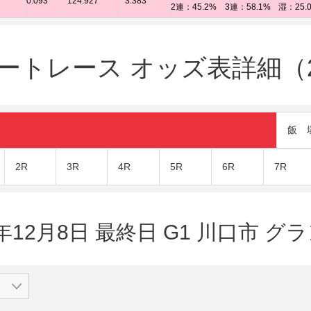
0.093
124.927
3.383
2連：45.2% 3連：58.1%
湿：25.
ートレース オッズ表詳細（20
飯 
2R
3R
4R
5R
6R
7R
9年12月8日 最終日 G1 川口市 グ