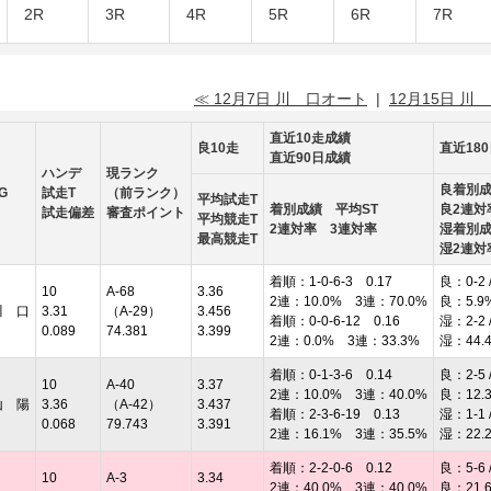
2R
3R
4R
5R
6R
7R
≪ 12月7日 川 口オート
|
12月15日 川
直近10走成績
良10走
直近18
直近90日成績
ハンデ
現ランク
良着別
G
試走T
（前ランク）
平均試走T
着別成績 平均ST
良2連対
試走偏差
審査ポイント
平均競走T
2連対率 3連対率
湿着別
最高競走T
湿2連対
着順：1-0-6-3 0.17
良：0-2 /
10
A-68
3.36
2連：10.0% 3連：70.0%
良：5.9
川 口
3.31
（A-29）
3.456
着順：0-0-6-12 0.16
湿：2-2 /
0.089
74.381
3.399
2連：0.0% 3連：33.3%
湿：44.
着順：0-1-3-6 0.14
良：2-5 /
10
A-40
3.37
2連：10.0% 3連：40.0%
良：12.
山 陽
3.36
（A-42）
3.437
着順：2-3-6-19 0.13
湿：1-1 /
0.068
79.743
3.391
2連：16.1% 3連：35.5%
湿：22.
着順：2-2-0-6 0.12
良：5-6 /
10
A-3
3.34
2連：40.0% 3連：40.0%
良：21.