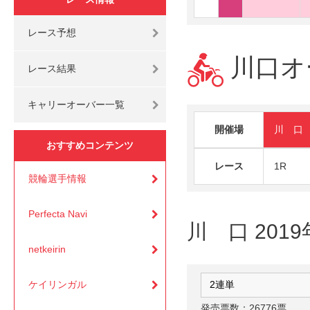
レース予想
川口オ
レース結果
キャリーオーバー一覧
開催場
川 口
おすすめコンテンツ
レース
1R
競輪選手情報
Perfecta Navi
川 口 201
netkeirin
ケイリンガル
発売票数：26776票