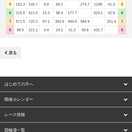
5
181.3
335.7
9.8
60.2
274.7
1208
41.3
5
6
215.8
421.6
15.3
96.4
177.7
824.1
42.9
6
7
671.5
725.2
87.1
362.6
490.0
584.9
201.4
7
8
98.5
221.1
4.4
24.1
41.2
59.8
431.7
8
戻る
はじめての方へ
はじめての方へ
開催カレンダー
競輪
レース情報
オートレース
レース予想
競輪場一覧