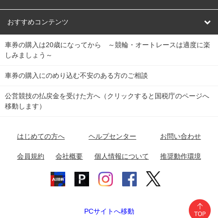
競輪くじ
レース結果
北日本
函館競輪場
青森競輪場
いわき平競輪場
おすすめコンテンツ
車券の購入は20歳になってから ～競輪・オートレースは適度に楽
Dokanto!
キャリーオーバー一覧
関
競輪選手情報
弥彦競輪場
前橋競輪場
取手競輪場
宇都宮競輪場
しみましょう～
東
大宮競輪場
西武園競輪場
京王閣競輪場
立川競輪場
チャリロトプラザ
Perfecta Navi
車券の購入にのめり込む不安のある方のご相談
南
松戸競輪場
千葉競輪場
川崎競輪場
平塚競輪場
公営競技の払戻金を受けた方へ（クリックすると国税庁のページへ
netkeirin
関
移動します）
小田原競輪場
伊東競輪場
静岡競輪場
東
ケイリンガル
中
名古屋競輪場
岐阜競輪場
大垣競輪場
豊橋競輪場
はじめての方へ
ヘルプセンター
お問い合わせ
部
チャリレンジャー
富山競輪場
松阪競輪場
四日市競輪場
会員規約
会社概要
個人情報について
推奨動作環境
競輪場情報
近
福井競輪場
奈良競輪場
向日町競輪場
和歌山競輪場
畿
岸和田競輪場
オートレース場情報
PCサイトへ移動