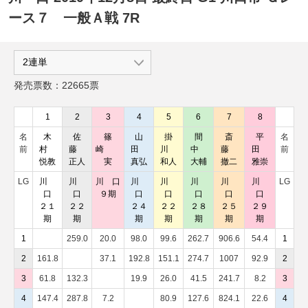
ース７ 一般Ａ戦 7R
発売票数：22665票
1
2
3
4
5
6
7
8
名
木
佐
篠
山
掛
間
斎
平
名
前
村
藤
崎
田
川
中
藤
田
前
悦教
正人
実
真弘
和人
大輔
撤二
雅崇
LG
川
川
川 口
川
川
川
川
川
LG
口
口
９期
口
口
口
口
口
２１
２２
２４
２２
２８
２５
２９
期
期
期
期
期
期
期
1
259.0
20.0
98.0
99.6
262.7
906.6
54.4
1
2
161.8
37.1
192.8
151.1
274.7
1007
92.9
2
3
61.8
132.3
19.9
26.0
41.5
241.7
8.2
3
4
147.4
287.8
7.2
80.9
127.6
824.1
22.6
4