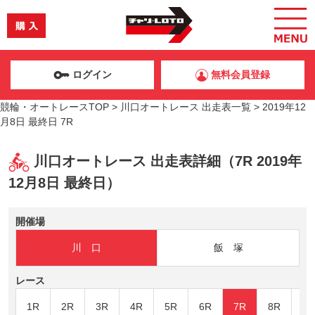
ログイン
無料会員登録
競輪・オートレースTOP
>
川口オートレース 出走表一覧
>
2019年12
月8日 最終日 7R
川口オートレース 出走表詳細（7R 2019年
12月8日 最終日）
開催場
川 口
飯 塚
レース
1R
2R
3R
4R
5R
6R
7R
8R
9R