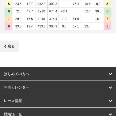
5
23.5
12.7
332.8
391.3
75.4
18.6
8.2
5
6
72.6
47.7
1220
674.4
42.1
52.4
39.8
6
7
29.3
16.5
1348
314.4
11.0
61.9
15.3
7
8
33.3
19.4
423.6
360.9
9.6
67.1
23.4
8
戻る
はじめての方へ
はじめての方へ
開催カレンダー
競輪
レース情報
オートレース
レース予想
競輪場一覧