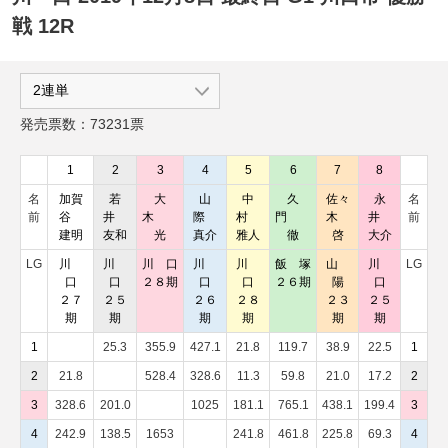
戦 12R
発売票数：73231票
1
2
3
4
5
6
7
8
名
加賀
若
大
山
中
久
佐々
永
名
前
谷
井
木
際
村
門
木
井
前
建明
友和
光
真介
雅人
徹
啓
大介
LG
川
川
川 口
川
川
飯 塚
山
川
LG
口
口
２８期
口
口
２６期
陽
口
２７
２５
２６
２８
２３
２５
期
期
期
期
期
期
1
25.3
355.9
427.1
21.8
119.7
38.9
22.5
1
2
21.8
528.4
328.6
11.3
59.8
21.0
17.2
2
3
328.6
201.0
1025
181.1
765.1
438.1
199.4
3
4
242.9
138.5
1653
241.8
461.8
225.8
69.3
4