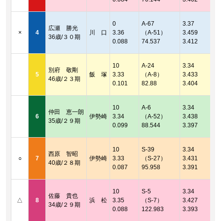
2
着
0
A-67
3.37
広瀬 勝光
2
×
4
川 口
3.36
（A-51）
3.459
36歳/３０期
着
0.088
74.537
3.412
2
着
10
A-24
3.34
別府 敬剛
2
5
飯 塚
3.33
（A-8）
3.433
46歳/２３期
着
0.101
82.88
3.404
2
着
10
A-6
3.34
仲田 恵一朗
2
6
伊勢崎
3.34
（A-52）
3.438
35歳/２９期
着
0.099
88.544
3.397
2
着
10
S-39
3.34
西原 智昭
2
○
7
伊勢崎
3.33
（S-27）
3.431
40歳/２８期
着
0.087
95.958
3.391
2
着
10
S-5
3.34
佐藤 貴也
2
△
8
浜 松
3.35
（S-7）
3.427
34歳/２９期
着
0.088
122.983
3.393
2