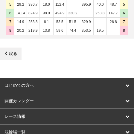
5
29.2
380.7
18.0
112.4
395.9
40.0
48.7
5
6
141.4
824.9
98.9
494.9
230.2
253.8
147.7
6
7
14.9
253.8
8.1
53.5
51.5
329.9
26.8
7
8
20.2
219.9
13.8
59.6
74.4
353.5
19.5
8
戻る
はじめての方へ
はじめての方へ
開催カレンダー
競輪
レース情報
オートレース
レース予想
競輪場一覧