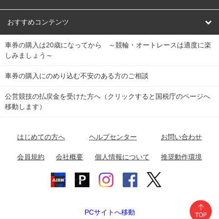
競輪くじ
レース結果
北日本
函館競輪場
青森競輪場
いわき平競輪場
おすすめコンテンツ
車券の購入は20歳になってから ～競輪・オートレースは適度に楽
Dokanto!
キャリーオーバー一覧
関
競輪選手情報
弥彦競輪場
前橋競輪場
取手競輪場
宇都宮競輪場
しみましょう～
東
大宮競輪場
西武園競輪場
京王閣競輪場
立川競輪場
チャリロトプラザ
Perfecta Navi
車券の購入にのめり込む不安のある方のご相談
南
松戸競輪場
千葉競輪場
川崎競輪場
平塚競輪場
公営競技の払戻金を受けた方へ（クリックすると国税庁のページへ
netkeirin
関
移動します）
小田原競輪場
伊東競輪場
静岡競輪場
東
ケイリンガル
中
名古屋競輪場
岐阜競輪場
大垣競輪場
豊橋競輪場
はじめての方へ
ヘルプセンター
お問い合わせ
部
チャリレンジャー
富山競輪場
松阪競輪場
四日市競輪場
会員規約
会社概要
個人情報について
推奨動作環境
競輪場情報
近
福井競輪場
奈良競輪場
向日町競輪場
和歌山競輪場
畿
岸和田競輪場
オートレース場情報
PCサイトへ移動