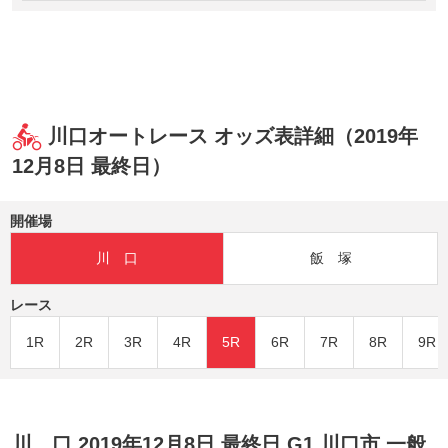
川口オートレース オッズ表詳細（2019年
12月8日 最終日）
開催場
川 口
飯 塚
レース
1R
2R
3R
4R
5R
6R
7R
8R
9R
川 口 2019年12月8日 最終日 G1 川口市 一般