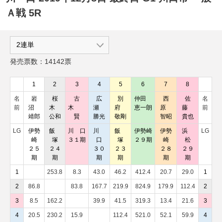
Ａ戦 5R
発売票数：14142票
1
2
3
4
5
6
7
8
名
岩
桜
古
広
別
仲田
西
佐
名
前
沼
木
木
瀬
府
恵一朗
原
藤
前
靖郎
公和
賢
勝光
敬剛
智昭
貴也
LG
伊勢
飯
川 口
川
飯
伊勢崎
伊勢
浜
LG
崎
塚
３１期
口
塚
２９期
崎
松
２５
２４
３０
２３
２８
２９
期
期
期
期
期
期
1
253.8
8.3
43.0
46.2
412.4
20.7
29.0
1
2
86.8
83.8
167.7
219.9
824.9
179.9
112.4
2
3
8.5
162.2
39.9
41.5
319.3
13.4
21.6
3
4
20.5
230.2
15.9
112.4
521.0
52.1
59.9
4