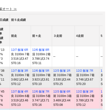
 塚オート ≫
0日成績
前５走成績
成績
率
前走
前々走
３走前
4走前
5走前
成績
率
 13
12/7 飯塚 6R
12/6 飯塚 8R
8%
良 3100m 7着
湿 3100m 2着
─
─
─
 3
3.516 試3.47
3.788 試3.74
7%
ST0.16
ST0.11
 38
12/7 飯塚 3R
12/6 飯塚 5R
12/3 飯塚 1R
12/2 飯塚 7R
12/1 
7%
良 3100m 7着
湿 3100m 7着
斑 3100m 7着
湿 3100m 7着
良 310
 11
3.662 試3.44
3.923 試3.81
3.530 試3.44
3.746 試3.67
3.476
%
ST0.12
ST0.10
ST0.25
ST0.20
ST0.1
 45
12/7 飯塚 4R
12/6 飯塚 7R
12/3 飯塚 6R
12/2 飯塚 3R
12/1 
1%
良 3100m 6着
湿 3100m 5着
斑 3100m 3着
湿 3100m 2着
良 310
 8
3.519 試3.46
3.747 試3.71
3.469 試3.44
3.789 試3.78
3.486
0%
ST0.13
ST0.16
ST0.08
ST0.12
ST0.0