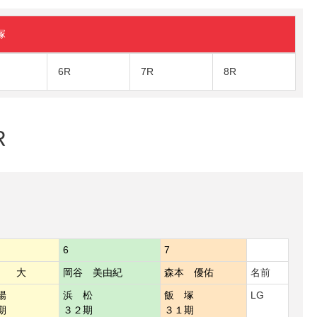
塚
6R
7R
8R
R
6
7
橋 大
岡谷 美由紀
森本 優佑
名前
陽
浜 松
飯 塚
LG
期
３２期
３１期