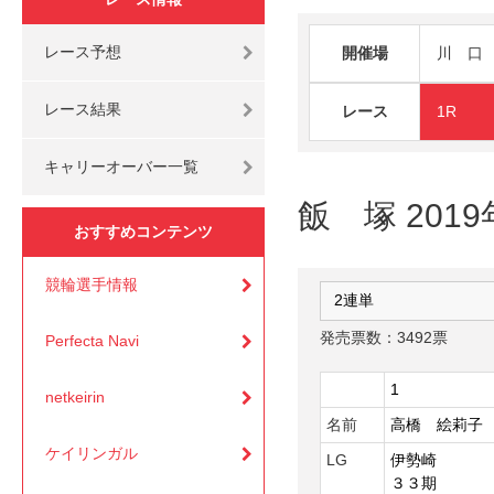
レース予想
開催場
川 口
レース結果
レース
1R
キャリーオーバー一覧
飯 塚 2019
おすすめコンテンツ
競輪選手情報
発売票数：3492票
Perfecta Navi
1
netkeirin
名前
高橋 絵莉子
ケイリンガル
LG
伊勢崎
３３期