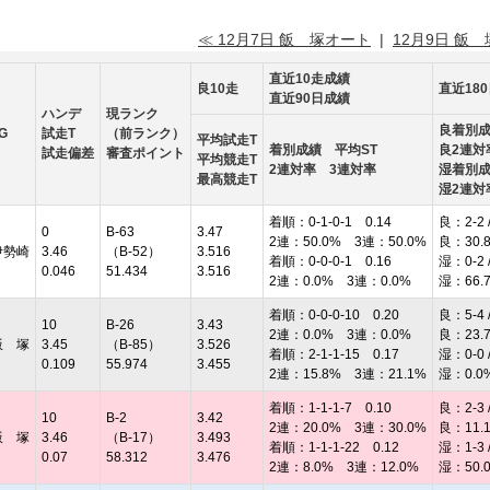
≪ 12月7日 飯 塚オート
|
12月9日 飯
直近10走成績
良10走
直近18
直近90日成績
ハンデ
現ランク
良着別
G
試走T
（前ランク）
平均試走T
着別成績 平均ST
良2連対
試走偏差
審査ポイント
平均競走T
2連対率 3連対率
湿着別
最高競走T
湿2連対
着順：0-1-0-1 0.14
良：2-2 /
0
B-63
3.47
2連：50.0% 3連：50.0%
良：30.
伊勢崎
3.46
（B-52）
3.516
着順：0-0-0-1 0.16
湿：0-2 /
0.046
51.434
3.516
2連：0.0% 3連：0.0%
湿：66.
着順：0-0-0-10 0.20
良：5-4 /
10
B-26
3.43
2連：0.0% 3連：0.0%
良：23.
飯 塚
3.45
（B-85）
3.526
着順：2-1-1-15 0.17
湿：0-0 /
0.109
55.974
3.455
2連：15.8% 3連：21.1%
湿：0.0
着順：1-1-1-7 0.10
良：2-3 /
10
B-2
3.42
2連：20.0% 3連：30.0%
良：11.
飯 塚
3.46
（B-17）
3.493
着順：1-1-1-22 0.12
湿：1-3 /
0.07
58.312
3.476
2連：8.0% 3連：12.0%
湿：50.