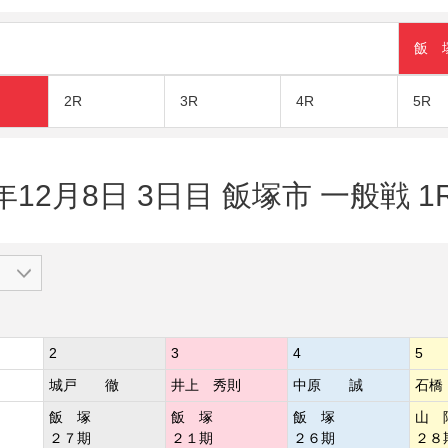
飯 
2R
3R
4R
5R
年12月8日 3日目 飯塚市 一般戦 1
2
3
4
5
城戸 徹
井上 秀則
中原 誠
石
飯 塚
飯 塚
飯 塚
山 
２７期
２１期
２６期
２８