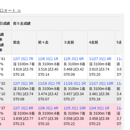
 口オート ≫
0日成績
前５走成績
成績
率
前走
前々走
３走前
4走前
5走前
成績
率
 41
12/7 川口 7R
12/6 川口 1R
12/5 川口 6R
11/27 川口 4R
11/26 
0%
湿 3100m 7着
良 3100m 8着
良 3100m 8着
湿 3100m 8着
斑 3100
 8
3.816 試3.76
3.516 試3.40
3.468 試3.42
3.810 試3.74
3.687 試
0%
ST0.18
ST0.14
ST0.09
ST0.20
ST0.15
 32
12/7 川口 3R
11/19 川口 7R
11/18 川口 1R
11/17 川口 10R
11/11 
9%
湿 3100m 2着
良 3100m 8着
良 3100m 1着
良 3100m 6着
斑 3100
 10
3.781 試3.74
3.474 試3.42
3.457 試3.34
3.481 試3.38
3.466 試
0%
ST0.08
ST0.07
ST0.27
ST0.18
ST0.15
 37
12/7 川口 6R
12/6 川口 4R
12/5 川口 10R
12/4 川口 1R
11/27 
9%
湿 3100m 8着
良 3100m 8着
良 3100m 7着
良 3100m 7着
湿 3100
 11
3.839 試3.77
3.477 試3.39
3.558 試3.38
3.458 試3.39
3.705 試
%
ST0.23
ST0.10
ST0.22
ST0.23
ST0.21