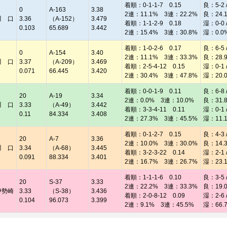
着順：0-1-1-7 0.15
良：5-2 /
0
A-163
3.38
2連：11.1% 3連：22.2%
良：24.
川 口
3.36
（A-152）
3.479
着順：1-1-2-9 0.18
湿：0-0 /
0.103
65.689
3.442
2連：15.4% 3連：30.8%
湿：0.0
着順：1-0-2-6 0.17
良：6-5 /
0
A-154
3.40
2連：11.1% 3連：33.3%
良：28.
川 口
3.37
（A-209）
3.469
着順：2-5-4-12 0.15
湿：0-1 /
0.071
66.445
3.420
2連：30.4% 3連：47.8%
湿：20.
着順：0-0-1-9 0.11
良：6-8 /
20
A-19
3.34
2連：0.0% 3連：10.0%
良：31.
川 口
3.33
（A-49）
3.442
着順：3-3-4-11 0.11
湿：0-1 /
0.11
84.334
3.408
2連：27.3% 3連：45.5%
湿：11.
着順：0-1-2-7 0.15
良：4-3 /
20
A-7
3.36
2連：10.0% 3連：30.0%
良：14.
川 口
3.34
（A-68）
3.445
着順：3-2-3-22 0.14
湿：2-1 /
0.091
88.334
3.401
2連：16.7% 3連：26.7%
湿：23.
着順：1-1-1-6 0.10
良：3-5 /
20
S-37
3.33
2連：22.2% 3連：33.3%
良：19.
伊勢崎
3.33
（S-38）
3.436
着順：2-0-8-12 0.09
湿：2-6 /
0.104
96.073
3.399
2連：9.1% 3連：45.5%
湿：66.