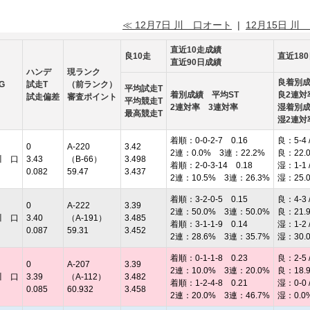
≪ 12月7日 川 口オート
|
12月15日 川
直近10走成績
良10走
直近18
直近90日成績
ハンデ
現ランク
良着別
G
試走T
（前ランク）
平均試走T
着別成績 平均ST
良2連対
試走偏差
審査ポイント
平均競走T
2連対率 3連対率
湿着別
最高競走T
湿2連対
着順：0-0-2-7 0.16
良：5-4 /
0
A-220
3.42
2連：0.0% 3連：22.2%
良：22.
川 口
3.43
（B-66）
3.498
着順：2-0-3-14 0.18
湿：1-1 /
0.082
59.47
3.437
2連：10.5% 3連：26.3%
湿：25.
着順：3-2-0-5 0.15
良：4-3 /
0
A-222
3.39
2連：50.0% 3連：50.0%
良：21.
川 口
3.40
（A-191）
3.485
着順：3-1-1-9 0.14
湿：1-2 /
0.087
59.31
3.452
2連：28.6% 3連：35.7%
湿：30.
着順：0-1-1-8 0.23
良：2-5 /
0
A-207
3.39
2連：10.0% 3連：20.0%
良：18.
川 口
3.39
（A-112）
3.482
着順：1-2-4-8 0.21
湿：0-0 /
0.085
60.932
3.458
2連：20.0% 3連：46.7%
湿：0.0