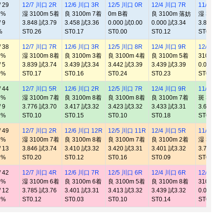
 29
12/7 川口 2R
12/6 川口 3R
12/5 川口 0R
12/4 川口 7R
11/27 
1%
湿 3100m 5着
良 3100m 7着
0m B着
良 3100m 落妨
湿 3100
 9
3.848 試3.79
3.458 試3.36
0.000 試0.00
0.000 試3.34
3.827 試
%
ST0.26
ST0.17
ST0.00
ST0.12
ST0.12
 38
12/7 川口 7R
12/6 川口 3R
12/5 川口 8R
12/4 川口 9R
12/1 伊
9%
湿 3100m 8着
良 3100m 3着
良 3100m 4着
良 3100m 5着
3100m 
 5
3.839 試3.74
3.439 試3.34
3.442 試3.39
3.439 試3.39
0.000 試
0%
ST0.17
ST0.16
ST0.24
ST0.23
ST0.00
 44
12/7 川口 5R
12/6 川口 2R
12/5 川口 7R
12/4 川口 9R
11/27 
8%
湿 3100m 7着
良 3100m 8着
良 3100m 8着
良 3100m 7着
斑 3100
 9
3.776 試3.70
3.417 試3.32
3.423 試3.32
3.433 試3.31
3.624 試
1%
ST0.10
ST0.15
ST0.10
ST0.18
ST0.03
 49
12/7 川口 2R
12/6 川口 12R
12/5 川口 11R
12/4 川口 5R
11/24 
3%
湿 3100m 7着
良 3100m 8着
良 3100m 7着
良 3100m 2着
湿 3100
 13
3.846 試3.74
3.410 試3.32
3.420 試3.31
3.401 試3.32
3.756 試
1%
ST0.20
ST0.12
ST0.16
ST0.09
ST0.16
 42
12/7 川口 4R
12/6 川口 7R
12/5 川口 6R
12/4 川口 6R
12/1 伊
0%
湿 3100m 6着
良 3100m 6着
良 3100m 5着
良 3100m 8着
3100m 
 12
3.785 試3.76
3.401 試3.31
3.413 試3.32
3.439 試3.32
0.000 試
7%
ST0.12
ST0.03
ST0.10
ST0.14
ST0.00