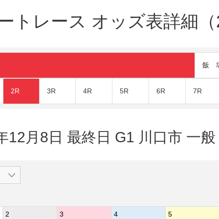
ートレース オッズ表詳細（20
飯 
2R
3R
4R
5R
6R
7R
年12月8日 最終日 G1 川口市 一般
2
3
4
5