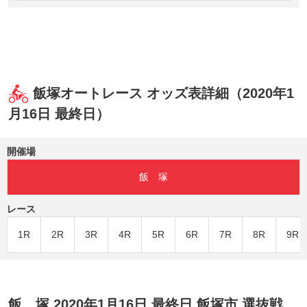
飯塚オートレース オッズ表詳細（2020年1
月16日 最終日）
開催場
飯 塚
レース
1R
2R
3R
4R
5R
6R
7R
8R
9R
飯 塚 2020年1月16日 最終日 飯塚市 選抜戦