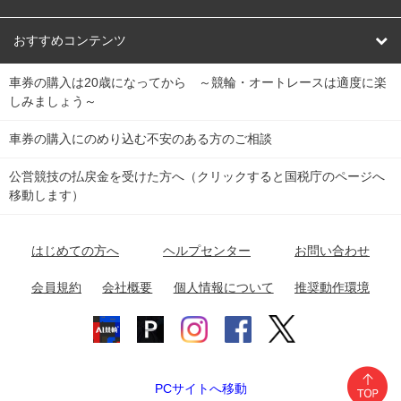
競輪くじ
レース結果
北日本
函館競輪場
青森競輪場
いわき平競輪場
おすすめコンテンツ
車券の購入は20歳になってから ～競輪・オートレースは適度に楽
Dokanto!
キャリーオーバー一覧
関
競輪選手情報
弥彦競輪場
前橋競輪場
取手競輪場
宇都宮競輪場
しみましょう～
東
大宮競輪場
西武園競輪場
京王閣競輪場
立川競輪場
チャリロトプラザ
Perfecta Navi
車券の購入にのめり込む不安のある方のご相談
南
松戸競輪場
千葉競輪場
川崎競輪場
平塚競輪場
公営競技の払戻金を受けた方へ（クリックすると国税庁のページへ
netkeirin
関
移動します）
小田原競輪場
伊東競輪場
静岡競輪場
東
ケイリンガル
中
名古屋競輪場
岐阜競輪場
大垣競輪場
豊橋競輪場
はじめての方へ
ヘルプセンター
お問い合わせ
部
チャリレンジャー
富山競輪場
松阪競輪場
四日市競輪場
会員規約
会社概要
個人情報について
推奨動作環境
競輪場情報
近
福井競輪場
奈良競輪場
向日町競輪場
和歌山競輪場
畿
岸和田競輪場
オートレース場情報
PCサイトへ移動