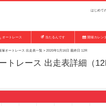
はじめて
オートレース
当たるんです
開催カレン
飯塚オートレース 出走表一覧
>
2020年1月16日 最終日 12R
トレース 出走表詳細（12R 