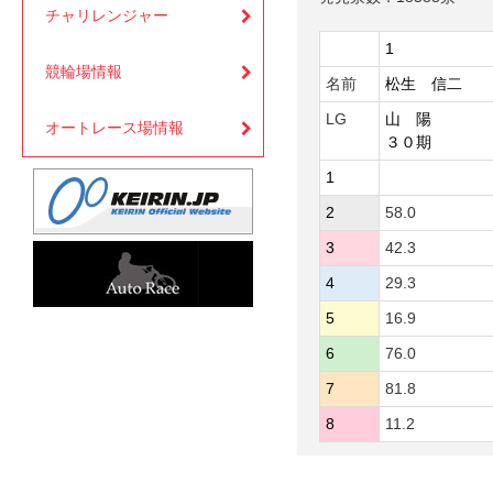
チャリレンジャー
1
競輪場情報
名前
松生 信二
LG
山 陽
オートレース場情報
３０期
1
2
58.0
3
42.3
4
29.3
5
16.9
6
76.0
7
81.8
8
11.2