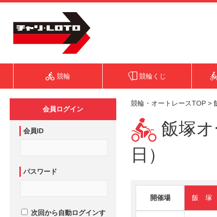
競輪
競輪くじ
競輪・オートレースTOP
>
会員ログイン
飯塚オー
会員ID
日）
パスワード
開催場
飯 塚
次回から自動ログインす