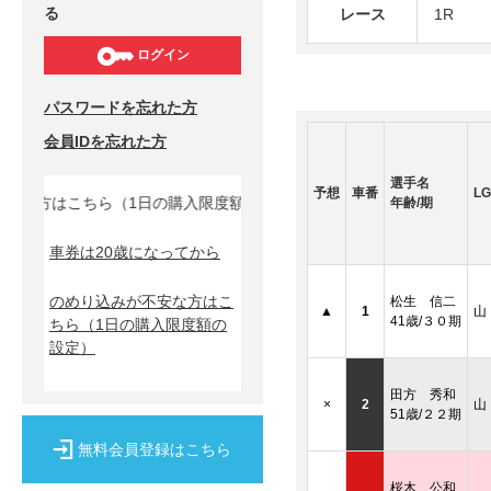
る
レース
1R
ログイン
パスワードを忘れた方
会員IDを忘れた方
選手名
予想
車番
LG
安な方はこちら（1日の購入限度額の設定）↓
年齢/期
車券は20歳になってから
のめり込みが不安な方はこ
松生 信二
▲
1
山
41歳/３０期
ちら
（1日の購入限度額の
設定）
田方 秀和
×
2
山
51歳/２２期
無料会員登録はこちら
桜木 公和