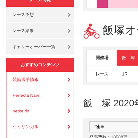
レース予想
飯塚オ
レース結果
キャリーオーバー一覧
開催場
飯 塚
おすすめコンテンツ
レース
1R
競輪選手情報
Perfecta Navi
飯 塚 2020
netkeirin
ケイリンガル
発売票数：18588票