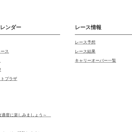
カレンダー
レース情報
レース予想
レース
レース結果
じ
キャリーオーバー一覧
!
ロトプラザ
スは適度に楽しみましょう～