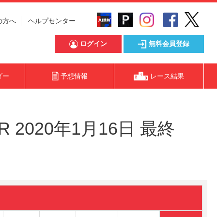
の方へ
ヘルプセンター
ログイン
無料会員登録
ダー
予想情報
レース結果
2020年1月16日 最終