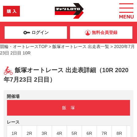
ログイン
無料会員登録
競輪・オートレースTOP
>
飯塚オートレース 出走表一覧
>
2020年7月
23日 2日目 10R
飯塚オートレース 出走表詳細（10R 2020
年7月23日 2日目）
開催場
飯 塚
レース
1R
2R
3R
4R
5R
6R
7R
8R
9R