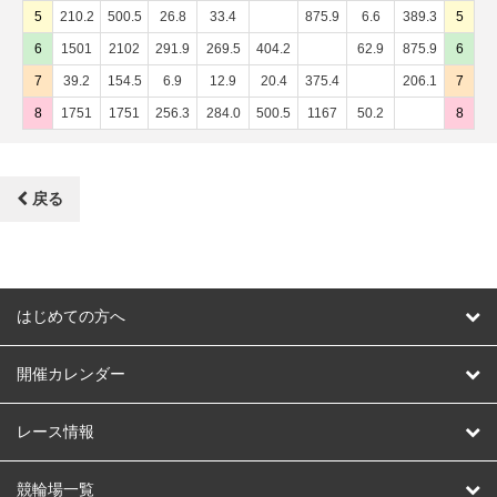
5
210.2
500.5
26.8
33.4
875.9
6.6
389.3
5
6
1501
2102
291.9
269.5
404.2
62.9
875.9
6
7
39.2
154.5
6.9
12.9
20.4
375.4
206.1
7
8
1751
1751
256.3
284.0
500.5
1167
50.2
8
戻る
はじめての方へ
はじめての方へ
開催カレンダー
競輪
レース情報
オートレース
レース予想
競輪場一覧