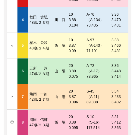
2
着
10
A-76
3.36
秋田 貴弘
2
4
川 口
3.88
（A-134）
3.470
48歳/２３期
着
0.104
73.435
3.431
2
着
10
A-97
3.38
桜木 公和
2
○
5
飯 塚
3.87
（A-143）
3.466
48歳/２４期
着
0.09
71.191
3.431
2
着
20
A-72
3.36
五所 淳
2
6
山 陽
3.89
（A-17）
3.448
47歳/２３期
着
0.075
73.965
3.414
2
着
20
S-45
3.34
角南 一如
2
×
7
山 陽
3.87
（A-11）
3.433
42歳/２７期
着
0.096
89.338
3.402
2
着
20
S-10
3.31
浦田 信輔
2
◎
8
飯 塚
3.88
（S-16）
3.412
47歳/２３期
着
0.095
117.514
3.363
2