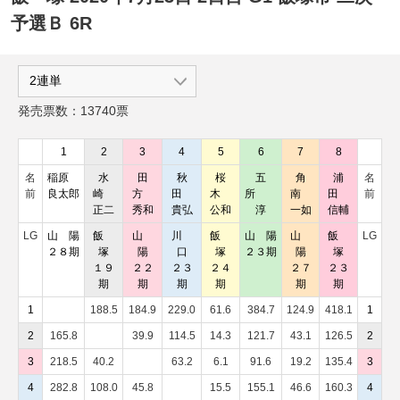
予選Ｂ 6R
発売票数：13740票
1
2
3
4
5
6
7
8
名
稲原
水
田
秋
桜
五
角
浦
名
前
良太郎
崎
方
田
木
所
南
田
前
正二
秀和
貴弘
公和
淳
一如
信輔
LG
山 陽
飯
山
川
飯
山 陽
山
飯
LG
２８期
塚
陽
口
塚
２３期
陽
塚
１９
２２
２３
２４
２７
２３
期
期
期
期
期
期
1
188.5
184.9
229.0
61.6
384.7
124.9
418.1
1
2
165.8
39.9
114.5
14.3
121.7
43.1
126.5
2
3
218.5
40.2
63.2
6.1
91.6
19.2
135.4
3
4
282.8
108.0
45.8
15.5
155.1
46.6
160.3
4