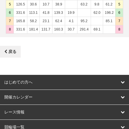
5
126.5
30.6
10.7
38.9
63.2
9.8
61.2
5
6
331.6
113.1
41.8
139.3
19.9
62.0
196.2
6
7
165.8
58.2
23.1
62.4
4.1
95.2
85.1
7
8
331.6
181.4
131.7
160.3
30.7
291.4
69.1
8
戻る
はじめての方へ
はじめての方へ
開催カレンダー
競輪
レース情報
オートレース
レース予想
競輪場一覧