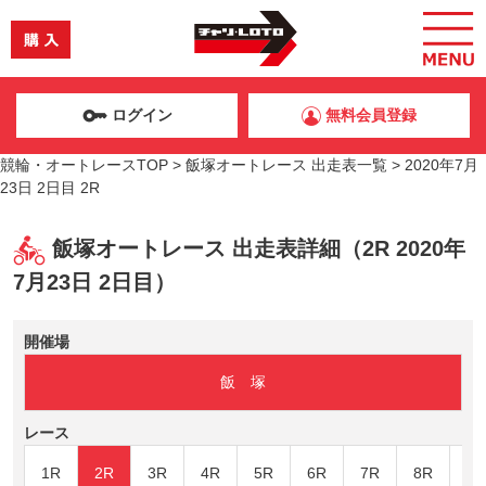
ログイン
無料会員登録
競輪・オートレースTOP
>
飯塚オートレース 出走表一覧
>
2020年7月
23日 2日目 2R
飯塚オートレース 出走表詳細（2R 2020年
7月23日 2日目）
開催場
飯 塚
レース
1R
2R
3R
4R
5R
6R
7R
8R
9R