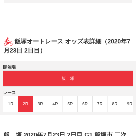
飯塚オートレース オッズ表詳細（2020年7
月23日 2日目）
開催場
飯 塚
レース
1R
2R
3R
4R
5R
6R
7R
8R
9R
飯 塚 2020年7月23日 2日目 G1 飯塚市 二次