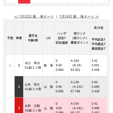
≪ 7月22日 飯 塚オート
|
7月24日 飯 塚オート ≫
良10走
ハンデ
現ランク
選手名
予想
車番
LG
試走T
（前ランク）
平均試走T
年齢/期
試走偏差
審査ポイント
平均競走T
最高競走T
着順
0
A-194
3.41
水口 寿治
2連
△
1
飯 塚
4.00
（B-19）
3.491
51歳/２２期
着順
0.084
63.301
3.448
2連
着順
0
A-138
3.40
山本 智大
2連
2
山 陽
3.99
（A-132）
3.489
41歳/２９期
着順
0.085
67.768
3.439
2連
着順
0
A-154
3.41
矢野 正剛
2連
3
山 陽
4.00
（A-191）
3.499
33歳/３１期
着順
0.086
66.137
3.463