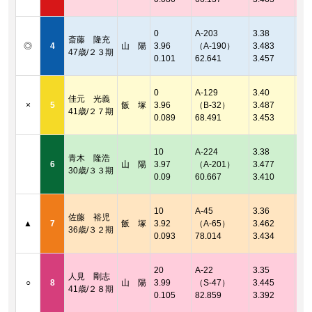
2連
着順
0
A-203
3.38
斎藤 隆充
2連
◎
4
山 陽
3.96
（A-190）
3.483
47歳/２３期
着順
0.101
62.641
3.457
2連
着順
0
A-129
3.40
佳元 光義
2連
×
5
飯 塚
3.96
（B-32）
3.487
41歳/２７期
着順
0.089
68.491
3.453
2連
着順
10
A-224
3.38
青木 隆浩
2連
6
山 陽
3.97
（A-201）
3.477
30歳/３３期
着順
0.09
60.667
3.410
2連
着順
10
A-45
3.36
佐藤 裕児
2連
▲
7
飯 塚
3.92
（A-65）
3.462
36歳/３２期
着順
0.093
78.014
3.434
2連
着順
20
A-22
3.35
人見 剛志
2連
○
8
山 陽
3.99
（S-47）
3.445
41歳/２８期
着順
0.105
82.859
3.392
2連